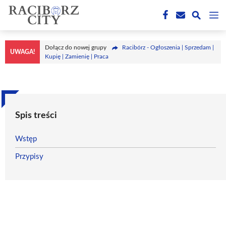
Przejdź
M
do
treści
Dołącz do nowej grupy
Racibórz - Ogłoszenia | Sprzedam |
UWAGA!
Kupię | Zamienię | Praca
Spis treści
Wstęp
Przypisy