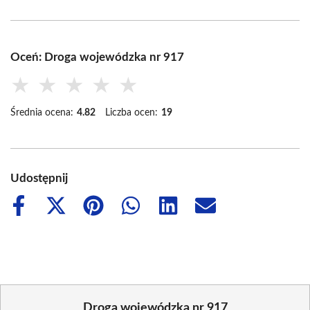
Oceń: Droga wojewódzka nr 917
★
★
★
★
★
Średnia ocena:
4.82
Liczba ocen:
19
Udostępnij
Share
Share
Share
Share
Share
Share
on
on
on
on
on
on
Facebook
X
Pinterest
WhatsApp
LinkedIn
Email
(Twitter)
Droga wojewódzka nr 917