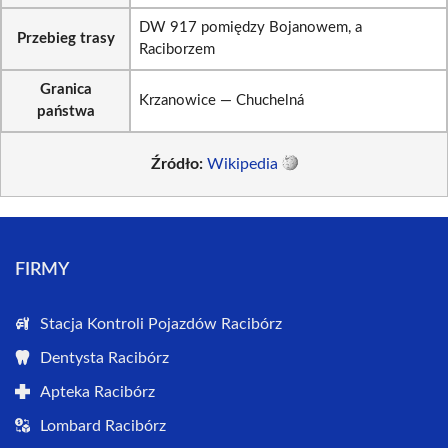
DW 917 pomiędzy Bojanowem, a
Przebieg trasy
Raciborzem
Granica
Krzanowice — Chuchelná
państwa
Źródło:
Wikipedia
FIRMY
Stacja Kontroli Pojazdów Racibórz
Dentysta Racibórz
Apteka Racibórz
Lombard Racibórz