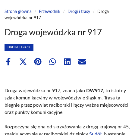
Strona główna
/
Przewodnik
/
Drogi i trasy
/
Droga
wojewódzka nr 917
Droga wojewódzka nr 917
DROGI I TRASY
Share
Share
Share
Share
Share
Share
on
on
on
on
on
on
Facebook
X
Pinterest
WhatsApp
LinkedIn
Email
(Twitter)
Droga wojewódzka nr 917, znana jako
DW917
, to istotny
szlak komunikacyjny w województwie śląskim. Trasa ta
biegnie przez powiat raciborski i łączy ważne miejscowości
oraz punkty komunikacyjne.
Rozpoczyna się ona od skrzyżowania z drogą krajową nr 45,
znajdującym się w raciborskiej dzielnicy
Sudół
. Następnie,