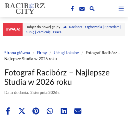
Przejdź
M
do
treści
Dołącz do nowej grupy
Racibórz - Ogłoszenia | Sprzedam |
UWAGA!
Kupię | Zamienię | Praca
Strona główna
/
Firmy
/
Usługi Lokalne
/
Fotograf Racibórz –
Najlepsze Studia w 2026 roku
Fotograf Racibórz – Najlepsze
Studia w 2026 roku
Data dodania:
2 sierpnia 2026 r.
Share
Share
Share
Share
Share
Share
on
on
on
on
on
on
Facebook
X
Pinterest
WhatsApp
LinkedIn
Email
(Twitter)