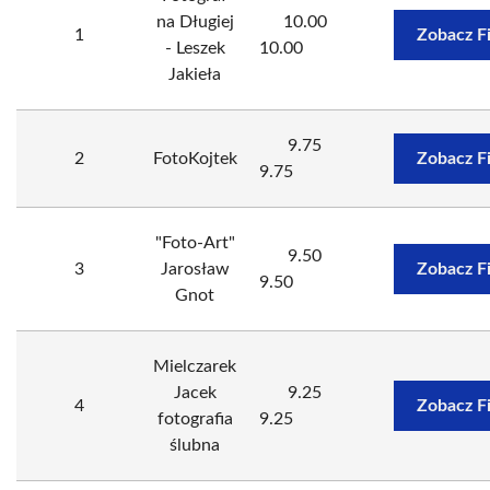
na Długiej
10.00
1
Zobacz F
- Leszek
10.00
Jakieła
9.75
2
FotoKojtek
Zobacz F
9.75
"Foto-Art"
9.50
3
Jarosław
Zobacz F
9.50
Gnot
Mielczarek
Jacek
9.25
4
Zobacz F
fotografia
9.25
ślubna