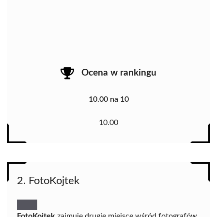
Ocena w rankingu
10.00 na 10
10.00
2. FotoKojtek
FotoKojtek
zajmuje drugie miejsce wśród fotografów