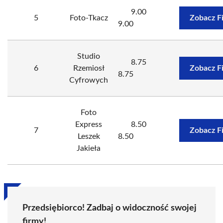
9.00
5
Foto-Tkacz
Zobacz F
9.00
Studio
8.75
6
Rzemiosł
Zobacz F
8.75
Cyfrowych
Foto
Express
8.50
7
Zobacz F
Leszek
8.50
Jakieła
Przedsiębiorco! Zadbaj o widoczność swojej
firmy!