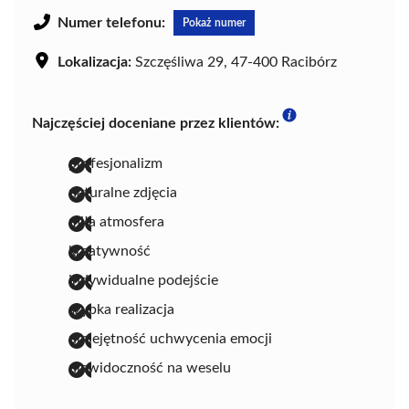
Numer telefonu:
Pokaż numer
Lokalizacja:
Szczęśliwa 29, 47-400 Racibórz
Najczęściej doceniane przez klientów:
profesjonalizm
naturalne zdjęcia
miła atmosfera
kreatywność
indywidualne podejście
szybka realizacja
umiejętność uchwycenia emocji
niewidoczność na weselu