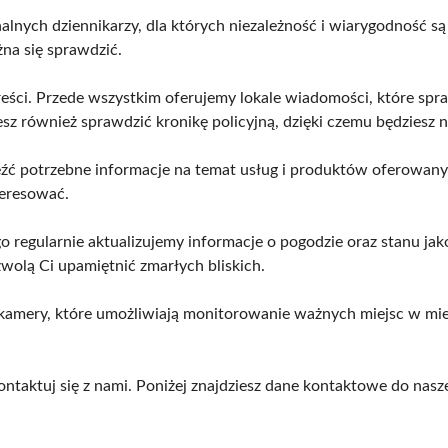
nalnych dziennikarzy, dla których niezależność i wiarygodność s
żna się sprawdzić.
eści. Przede wszystkim oferujemy lokale wiadomości, które spraw
sz również sprawdzić kronikę policyjną, dzięki czemu będziesz
leźć potrzebne informacje na temat usług i produktów oferowanyc
teresować.
 regularnie aktualizujemy informacje o pogodzie oraz stanu ja
zwolą Ci upamiętnić zmarłych bliskich.
kamery, które umożliwiają monitorowanie ważnych miejsc w mieś
kontaktuj się z nami. Poniżej znajdziesz dane kontaktowe do nasze