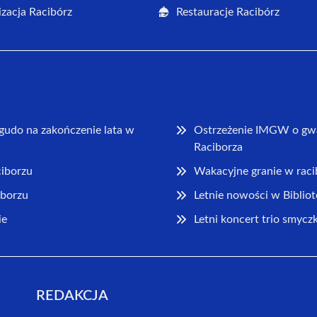
zacja Racibórz
Restauracje Racibórz
udo na zakończenie lata w
Ostrzeżenie IMGW o gw
Raciborza
ciborzu
Wakacyjne granie w racib
iborzu
Letnie nowości w Biblio
ie
Letni koncert trio smyc
REDAKCJA