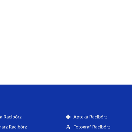
a Racibórz
Apteka Racibórz
arz Racibórz
Fotograf Racibórz