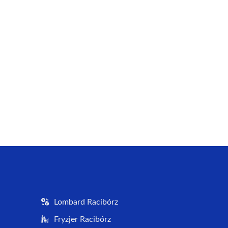
Lombard Racibórz
Fryzjer Racibórz