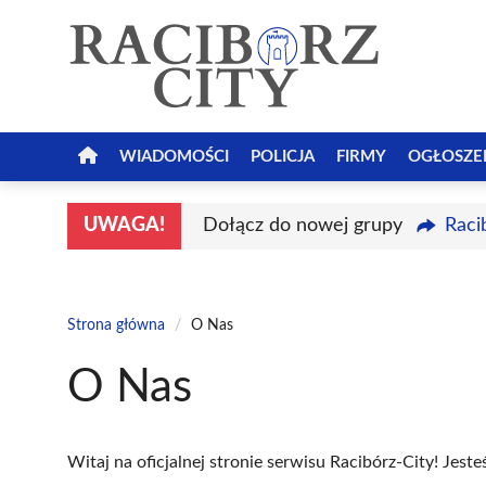
Przejdź
do
treści
WIADOMOŚCI
POLICJA
FIRMY
OGŁOSZE
UWAGA!
Dołącz do nowej grupy
Raci
Strona główna
/
O Nas
O Nas
Witaj na oficjalnej stronie serwisu Racibórz-City! Jes