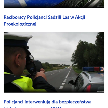
Raciborscy Policjanci Sadzili Las w Akcji
Proekologicznej
Policjanci interweniują dla bezpieczeństwa