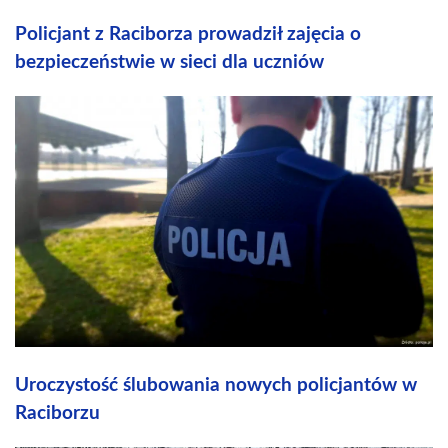
Policjant z Raciborza prowadził zajęcia o
bezpieczeństwie w sieci dla uczniów
Uroczystość ślubowania nowych policjantów w
Raciborzu