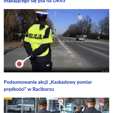
błąkającego się psa na DK45
Podsumowanie akcji „Kaskadowy pomiar
prędkości” w Raciborzu