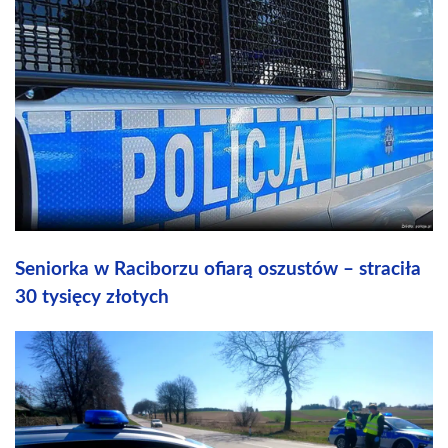
Seniorka w Raciborzu ofiarą oszustów – straciła
30 tysięcy złotych