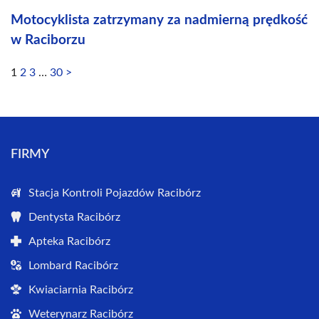
Motocyklista zatrzymany za nadmierną prędkość
w Raciborzu
1
2
3
…
30
>
FIRMY
Stacja Kontroli Pojazdów Racibórz
Dentysta Racibórz
Apteka Racibórz
Lombard Racibórz
Kwiaciarnia Racibórz
Weterynarz Racibórz