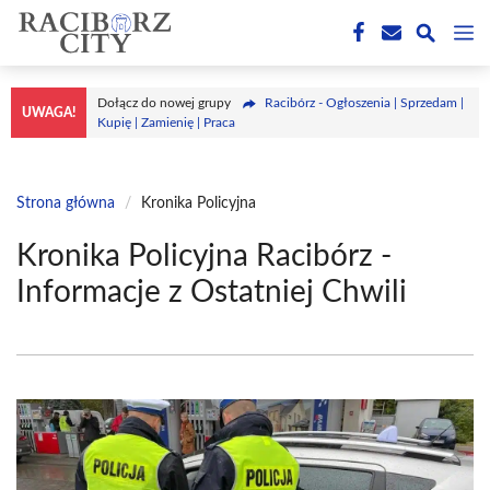
Przejdź
M
do
treści
Dołącz do nowej grupy
Racibórz - Ogłoszenia | Sprzedam |
UWAGA!
Kupię | Zamienię | Praca
Strona główna
/
Kronika Policyjna
Kronika Policyjna Racibórz -
Informacje z Ostatniej Chwili