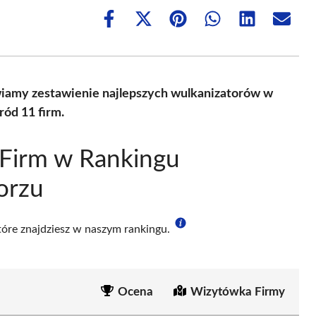
Share
Share
Share
Share
Share
Share
on
on
on
on
on
on
Facebook
X
Pinterest
WhatsApp
LinkedIn
Email
(Twitter)
wiamy zestawienie najlepszych wulkanizatorów w
ód 11 firm.
 Firm w Rankingu
orzu
które znajdziesz w naszym rankingu.
Ocena
Wizytówka Firmy