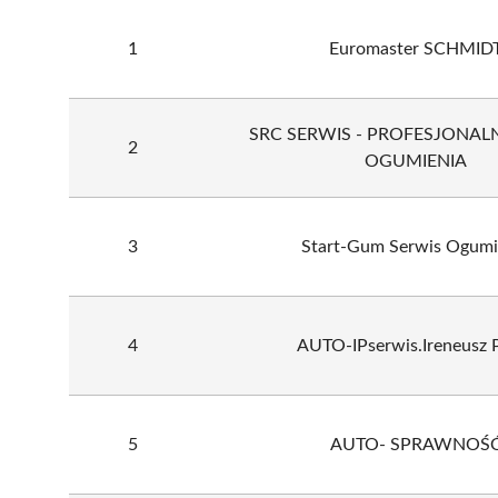
1
Euromaster SCHMID
SRC SERWIS - PROFESJONAL
2
OGUMIENIA
3
Start-Gum Serwis Ogumi
4
AUTO-IPserwis.Ireneusz 
5
AUTO- SPRAWNOŚ