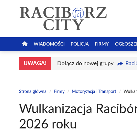
Przejdź
do
treści
WIADOMOŚCI
POLICJA
FIRMY
OGŁOSZE
UWAGA!
Dołącz do nowej grupy
Raci
Strona główna
/
Firmy
/
Motoryzacja i Transport
/
Wulkan
Wulkanizacja Racibór
2026 roku