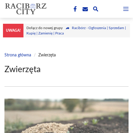
Przejdź
M
do
treści
Dołącz do nowej grupy
Racibórz - Ogłoszenia | Sprzedam |
UWAGA!
Kupię | Zamienię | Praca
Strona główna
/
Zwierzęta
Zwierzęta