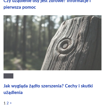
Czy użądlenie osy jest zdrowe? Informacje i
pierwsza pomoc
Jak wygląda żądło szerszenia? Cechy i skutki
użądlenia
1
2
>