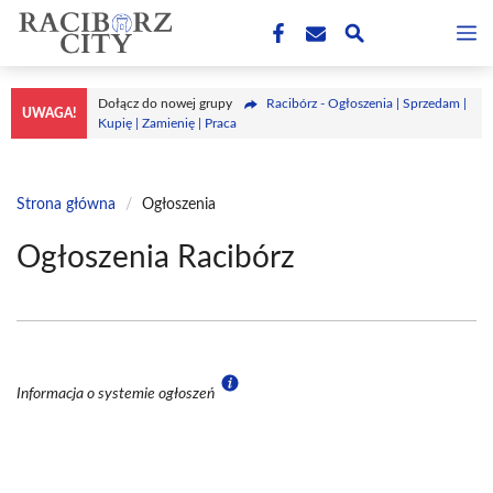
Przejdź
M
do
treści
Dołącz do nowej grupy
Racibórz - Ogłoszenia | Sprzedam |
UWAGA!
Kupię | Zamienię | Praca
Strona główna
/
Ogłoszenia
Ogłoszenia Racibórz
Informacja o systemie ogłoszeń