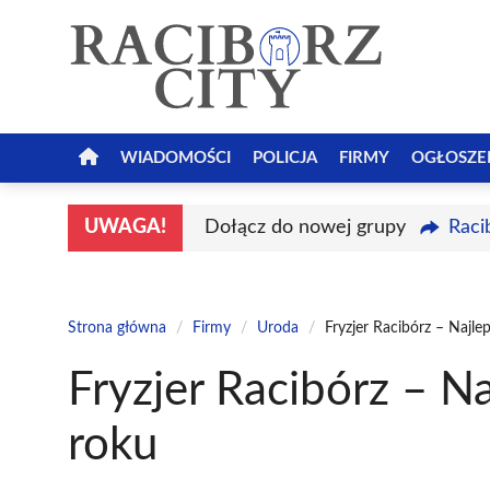
Przejdź
do
treści
WIADOMOŚCI
POLICJA
FIRMY
OGŁOSZE
UWAGA!
Dołącz do nowej grupy
Raci
Strona główna
/
Firmy
/
Uroda
/
Fryzjer Racibórz – Najl
Fryzjer Racibórz – N
roku