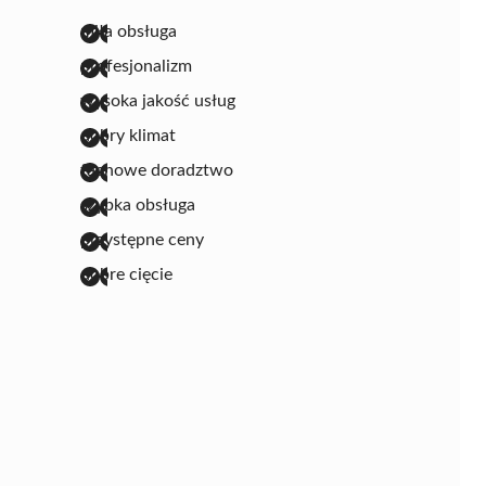
miła obsługa
profesjonalizm
wysoka jakość usług
dobry klimat
fachowe doradztwo
szybka obsługa
przystępne ceny
dobre cięcie