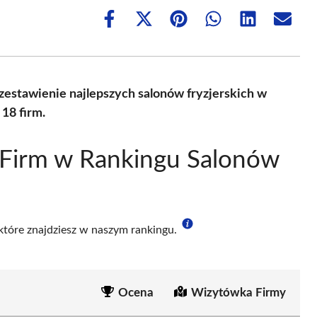
Share
Share
Share
Share
Share
Share
on
on
on
on
on
on
Facebook
X
Pinterest
WhatsApp
LinkedIn
Email
(Twitter)
zestawienie najlepszych salonów fryzjerskich w
18 firm.
 Firm w Rankingu Salonów
 które znajdziesz w naszym rankingu.
Ocena
Wizytówka Firmy