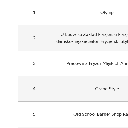
1
Olymp
U Ludwika Zakład Fryzjerski Fryzj
2
damsko-męskie Salon Fryzjerski Sty
3
Pracownia Fryzur Męskich Ann
4
Grand Style
5
Old School Barber Shop Ra