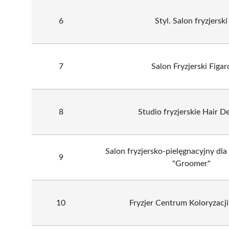
6
Styl. Salon fryzjerski
7
Salon Fryzjerski Figar
8
Studio fryzjerskie Hair D
Salon fryzjersko-pielęgnacyjny dl
9
"Groomer"
10
Fryzjer Centrum Koloryzacji