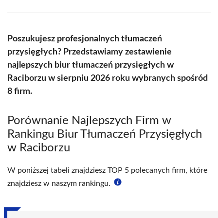
Facebook
X
Pinterest
WhatsApp
LinkedIn
Email
(Twitter)
Poszukujesz profesjonalnych tłumaczeń
przysięgłych? Przedstawiamy zestawienie
najlepszych biur tłumaczeń przysięgłych w
Raciborzu w sierpniu 2026 roku wybranych spośród
8 firm.
Porównanie Najlepszych Firm w
Rankingu Biur Tłumaczeń Przysięgłych
w Raciborzu
W poniższej tabeli znajdziesz TOP 5 polecanych firm, które
znajdziesz w naszym rankingu.