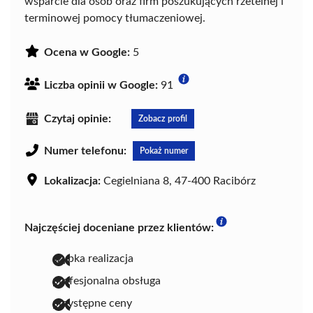
wsparcie dla osób oraz firm poszukujących rzetelnej i
terminowej pomocy tłumaczeniowej.
Ocena w Google:
5
Liczba opinii w Google:
91
Czytaj opinie:
Zobacz profil
Numer telefonu:
Pokaż numer
Lokalizacja:
Cegielniana 8, 47-400 Racibórz
Najczęściej doceniane przez klientów:
szybka realizacja
profesjonalna obsługa
przystępne ceny