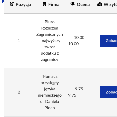
Pozycja
Firma
Ocena
Wizyt
Biuro
Rozliczeń
Zagranicznych
10.00
1
- najwyższy
Zobac
10.00
zwrot
podatku z
zagranicy
Tłumacz
przysięgły
języka
9.75
2
Zobac
niemieckiego
9.75
dr Daniela
Ploch