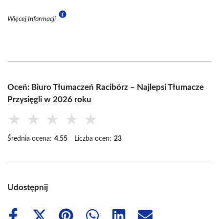
Więcej Informacji
Oceń: Biuro Tłumaczeń Racibórz – Najlepsi Tłumacze
Przysięgli w 2026 roku
★
★
★
★
★
Średnia ocena:
4.55
Liczba ocen:
23
Udostępnij
Share
Share
Share
Share
Share
Share