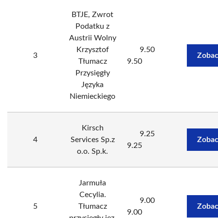
BTJE, Zwrot
Podatku z
Austrii Wolny
Krzysztof
9.50
3
Zobac
Tłumacz
9.50
Przysięgły
Języka
Niemieckiego
Kirsch
9.25
4
Services Sp.z
Zobac
9.25
o.o. Sp.k.
Jarmuła
Cecylia.
9.00
5
Tłumacz
Zobac
9.00