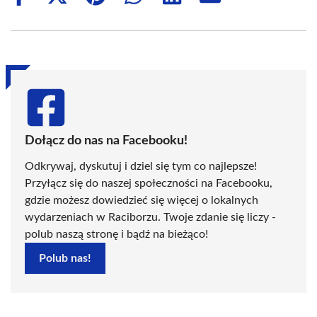
on
on
on
on
on
on
Facebook
X
Pinterest
WhatsApp
LinkedIn
Email
(Twitter)
Dołącz do nas na Facebooku!
Odkrywaj, dyskutuj i dziel się tym co najlepsze!
Przyłącz się do naszej społeczności na Facebooku,
gdzie możesz dowiedzieć się więcej o lokalnych
wydarzeniach w Raciborzu. Twoje zdanie się liczy -
polub naszą stronę i bądź na bieżąco!
Polub nas!