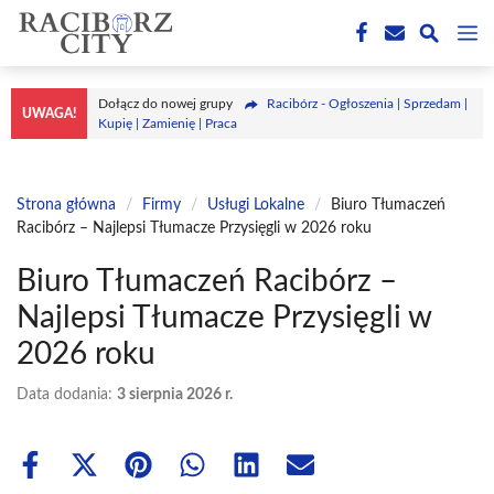
Przejdź
M
do
treści
Dołącz do nowej grupy
Racibórz - Ogłoszenia | Sprzedam |
UWAGA!
Kupię | Zamienię | Praca
Strona główna
/
Firmy
/
Usługi Lokalne
/
Biuro Tłumaczeń
Racibórz – Najlepsi Tłumacze Przysięgli w 2026 roku
Biuro Tłumaczeń Racibórz –
Najlepsi Tłumacze Przysięgli w
2026 roku
Data dodania:
3 sierpnia 2026 r.
Share
Share
Share
Share
Share
Share
on
on
on
on
on
on