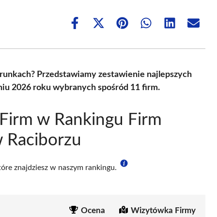
Share
Share
Share
Share
Share
Share
on
on
on
on
on
on
Facebook
X
Pinterest
WhatsApp
LinkedIn
Email
(Twitter)
arunkach? Przedstawiamy zestawienie najlepszych
niu 2026 roku wybranych spośród 11 firm.
Firm w Rankingu Firm
w Raciborzu
które znajdziesz w naszym rankingu.
Ocena
Wizytówka Firmy