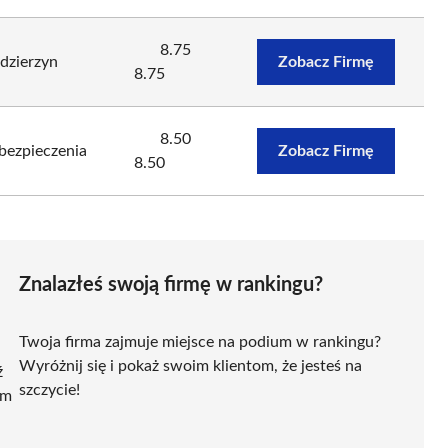
8.75
dzierzyn
Zobacz Firmę
8.75
8.50
bezpieczenia
Zobacz Firmę
8.50
Znalazłeś swoją firmę w rankingu?
Twoja firma zajmuje miejsce na podium w rankingu?
Wyróżnij się i pokaż swoim klientom, że jesteś na
ź
szczycie!
ym