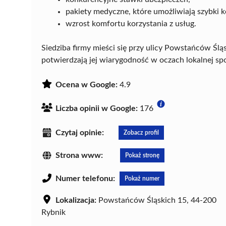
pakiety medyczne, które umożliwiają szybki k
wzrost komfortu korzystania z usług.
Siedziba firmy mieści się przy ulicy Powstańców Śl
potwierdzają jej wiarygodność w oczach lokalnej sp
Ocena w Google:
4.9
Liczba opinii w Google:
176
Czytaj opinie:
Zobacz profil
Strona www:
Pokaż stronę
Numer telefonu:
Pokaż numer
Lokalizacja:
Powstańców Śląskich 15, 44-200
Rybnik