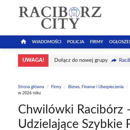
Przejdź
do
treści
WIADOMOŚCI
POLICJA
FIRMY
OGŁOSZE
UWAGA!
Dołącz do nowej grupy
Raci
Strona główna
/
Firmy
/
Biznes, Finanse i Ubezpieczenia
/
w 2026 roku
Chwilówki Racibórz 
Udzielające Szybkie 