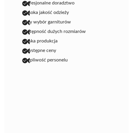
profesjonalne doradztwo
wysoka jakość odzieży
duży wybór garniturów
dostępność dużych rozmiarów
polska produkcja
przystępne ceny
cierpliwość personelu