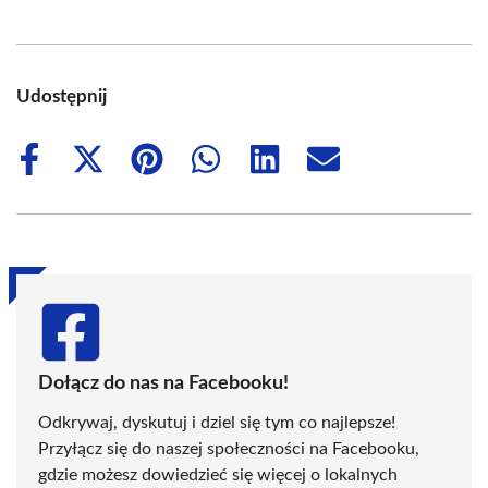
Udostępnij
Share
Share
Share
Share
Share
Share
on
on
on
on
on
on
Facebook
X
Pinterest
WhatsApp
LinkedIn
Email
(Twitter)
Dołącz do nas na Facebooku!
Odkrywaj, dyskutuj i dziel się tym co najlepsze!
Przyłącz się do naszej społeczności na Facebooku,
gdzie możesz dowiedzieć się więcej o lokalnych