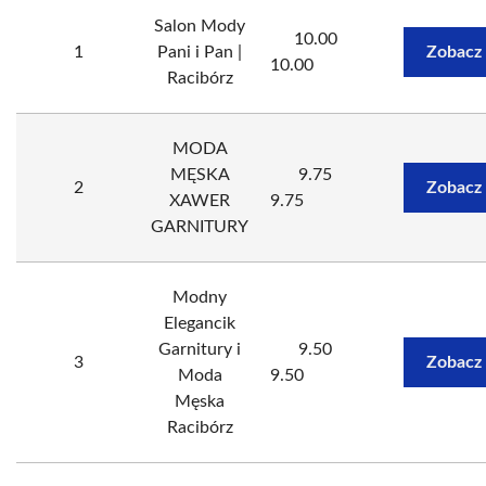
Salon Mody
10.00
1
Pani i Pan |
Zobacz
10.00
Racibórz
MODA
MĘSKA
9.75
2
Zobacz
XAWER
9.75
GARNITURY
Modny
Elegancik
Garnitury i
9.50
3
Zobacz
Moda
9.50
Męska
Racibórz