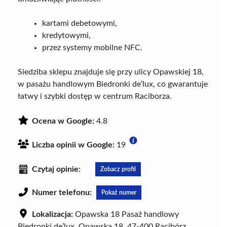
kartami debetowymi,
kredytowymi,
przez systemy mobilne NFC.
Siedziba sklepu znajduje się przy ulicy Opawskiej 18,
w pasażu handlowym Biedronki de’lux, co gwarantuje
łatwy i szybki dostęp w centrum Raciborza.
Ocena w Google:
4.8
Liczba opinii w Google:
19
Czytaj opinie:
Zobacz profil
Numer telefonu:
Pokaż numer
Lokalizacja:
Opawska 18 Pasaż handlowy
Biedronki de’lux, Opawska 18, 47-400 Racibórz