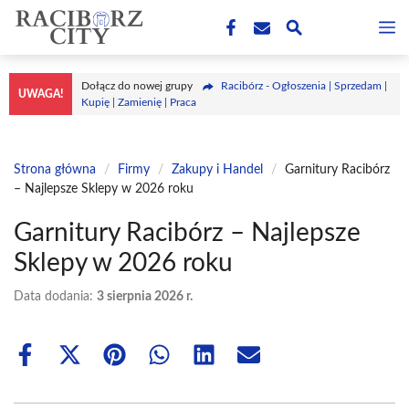
Przejdź
M
do
treści
Dołącz do nowej grupy
Racibórz - Ogłoszenia | Sprzedam |
UWAGA!
Kupię | Zamienię | Praca
Strona główna
/
Firmy
/
Zakupy i Handel
/
Garnitury Racibórz
– Najlepsze Sklepy w 2026 roku
Garnitury Racibórz – Najlepsze
Sklepy w 2026 roku
Data dodania:
3 sierpnia 2026 r.
Share
Share
Share
Share
Share
Share
on
on
on
on
on
on
Facebook
X
Pinterest
WhatsApp
LinkedIn
Email
(Twitter)