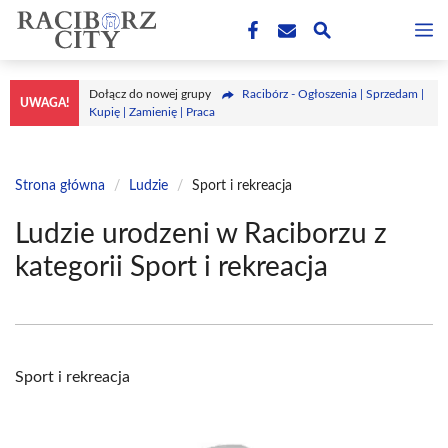
Przejdź
M
do
treści
Dołącz do nowej grupy
Racibórz - Ogłoszenia | Sprzedam |
UWAGA!
Kupię | Zamienię | Praca
Strona główna
/
Ludzie
/
Sport i rekreacja
Ludzie urodzeni w Raciborzu z
kategorii Sport i rekreacja
Sport i rekreacja