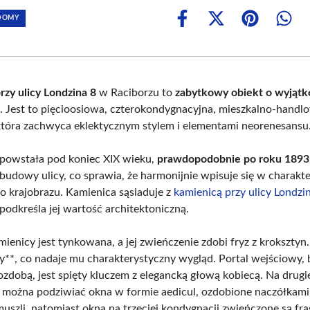
 DOMY
Share
Share
Share
Shar
on
on
on
on
Facebook
X
Pinterest
What
(Twitter)
rzy ulicy Londzina 8
w Raciborzu to
zabytkowy obiekt o wyjąt
e
. Jest to pięcioosiowa, czterokondygnacyjna, mieszkalno-handl
która zachwyca eklektycznym stylem i elementami neorenesansu
powstała pod koniec XIX wieku,
prawdopodobnie po roku 1893
zabudowy ulicy, co sprawia, że harmonijnie wpisuje się w charakt
go krajobrazu. Kamienica sąsiaduje z
kamienicą przy ulicy Londzi
odkreśla jej wartość architektoniczną.
ienicy jest tynkowana, a jej zwieńczenie zdobi fryz z kroksztyn.
**, co nadaje mu charakterystyczny wygląd. Portal wejściowy,
zdobą, jest spięty kluczem z elegancką głową kobiecą. Na drugi
 można podziwiać okna w formie aedicul, ozdobione naczółkami
szli, natomiast okna na trzeciej kondygnacji zwieńczone są f