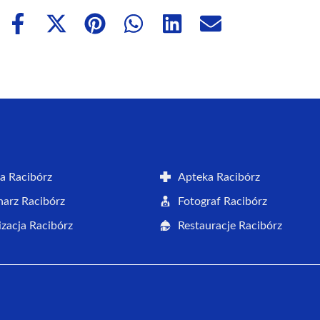
Share
Share
Share
Share
Share
Share
on
on
on
on
on
on
Facebook
X
Pinterest
WhatsApp
LinkedIn
Email
(Twitter)
a Racibórz
Apteka Racibórz
arz Racibórz
Fotograf Racibórz
zacja Racibórz
Restauracje Racibórz