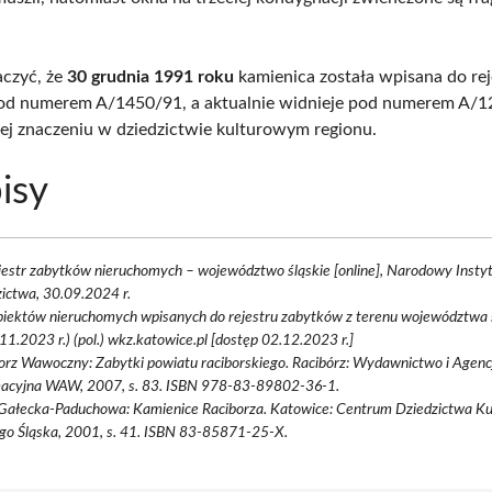
czyć, że
30 grudnia 1991 roku
kamienica została wpisana do rej
od numerem A/1450/91, a aktualnie widnieje pod numerem A/1
jej znaczeniu w dziedzictwie kulturowym regionu.
isy
jestr zabytków nieruchomych – województwo śląskie [online], Narodowy Insty
ictwa, 30.09.2024 r.
biektów nieruchomych wpisanych do rejestru zabytków z terenu województwa ś
11.2023 r.) (pol.) wkz.katowice.pl [dostęp 02.12.2023 r.]
rz Wawoczny: Zabytki powiatu raciborskiego. Racibórz: Wydawnictwo i Agenc
macyjna WAW, 2007, s. 83. ISBN 978-83-89802-36-1.
a Gałecka-Paduchowa: Kamienice Raciborza. Katowice: Centrum Dziedzictwa K
go Śląska, 2001, s. 41. ISBN 83-85871-25-X.