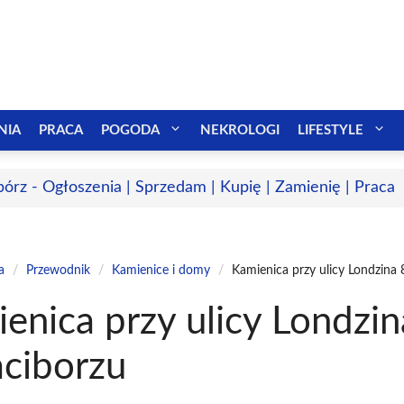
NIA
PRACA
POGODA
NEKROLOGI
LIFESTYLE
bórz - Ogłoszenia | Sprzedam | Kupię | Zamienię | Praca
a
/
Przewodnik
/
Kamienice i domy
/
Kamienica przy ulicy Londzina
enica przy ulicy Londzin
ciborzu