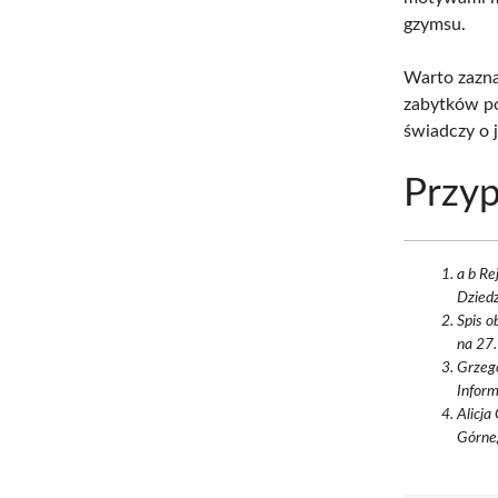
gzymsu.
Warto zazna
zabytków p
świadczy o 
Przyp
a b Re
Dziedz
Spis o
na 27.
Grzego
Infor
Alicj
Górne