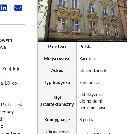
e
Share
Share
on
on
sApp
LinkedIn
Email
kowym
Państwo
Polska
owa
.
Miejscowość
Racibórz
. Znajduje
Adres
ul. Londzina 8
er
Typ budynku
kamienica
na 10
, co
eklektyzm z
Styl
elementami
 Parter jest
architektoniczny
neorenesansu
 będący
ej
Kondygnacje
3 piętra
 z
Ukończenie
ragmentami