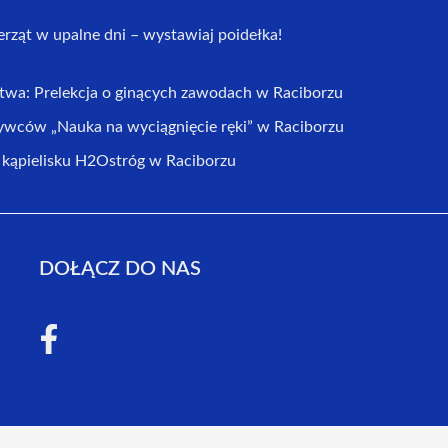
erząt w upalne dni – wystawiaj poidełka!
ctwa: Prelekcja o ginących zawodach w Raciborzu
ywców „Nauka na wyciągnięcie ręki” w Raciborzu
ąpielisku H2Ostróg w Raciborzu
DOŁĄCZ DO NAS