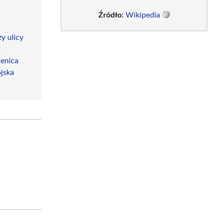
Źródło:
Wikipedia
y ulicy
w
enica
jska