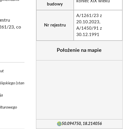
koniec XIX wieku
budowy
A/1261/23 z
estru
20.10.2023,
Nr rejestru
261/23, co
A/1450/91 z
30.12.1991
Położenie na mapie
tut
ląskiego (stan
ja
ulturowego
50.094750, 18.214056