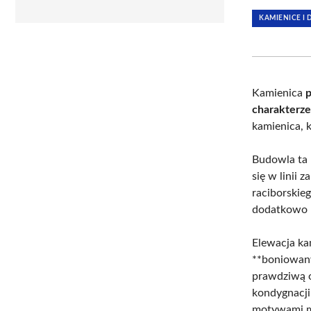
KAMIENICE I
Kamienica
p
charakterz
kamienica, 
Budowla ta 
się w linii 
raciborskie
dodatkowo p
Elewacja kam
**boniowany
prawdziwą o
kondygnacji
motywami mu