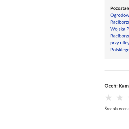
Pozostał
Ogrodowe
Raciborz
Wojska P
Raciborz
przy uli
Polskieg
Oceń: Kami
★
★
Średnia ocena