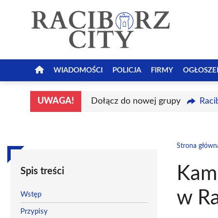
Przejdź
do
treści
WIADOMOŚCI
POLICJA
FIRMY
OGŁOSZE
UWAGA!
Dołącz do nowej grupy
Raci
Strona główn
Kami
Spis treści
w Ra
Wstęp
Przypisy