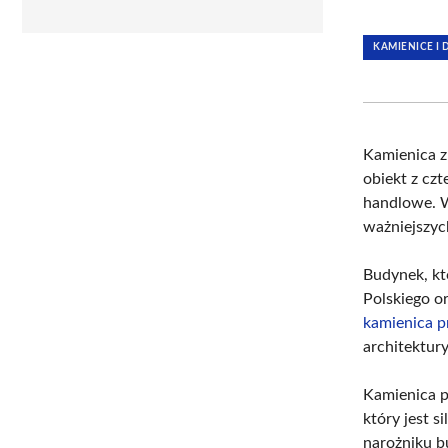
KAMIENICE I
Kamienica 
obiekt z cz
handlowe. W
ważniejszyc
Budynek, kt
Polskiego or
kamienica p
architektury
Kamienica p
który jest 
narożniku b