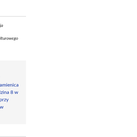
ja
ulturowego
w
amienica
dzina 8 w
przy
 w