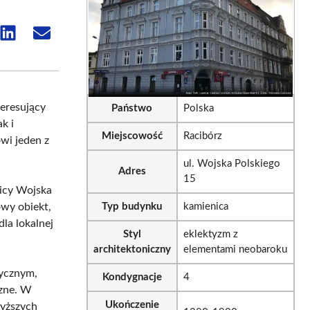
e
Share
Share
on
on
sApp
LinkedIn
Email
teresujący
Państwo
Polska
k i
Miejscowość
Racibórz
wi jeden z
ul. Wojska Polskiego
Adres
15
licy Wojska
owy obiekt,
Typ budynku
kamienica
dla lokalnej
Styl
eklektyzm z
architektoniczny
elementami neobaroku
tycznym,
Kondygnacje
4
czne. W
Ukończenie
wyższych