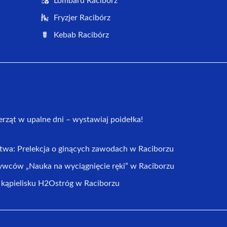
Lombard Racibórz
Fryzjer Racibórz
Kebab Racibórz
erząt w upalne dni – wystawiaj poidełka!
ctwa: Prelekcja o ginących zawodach w Raciborzu
ywców „Nauka na wyciągnięcie ręki” w Raciborzu
ąpielisku H2Ostróg w Raciborzu