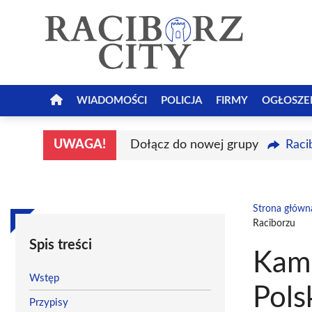
Przejdź
do
treści
WIADOMOŚCI
POLICJA
FIRMY
OGŁOSZE
UWAGA!
Dołącz do nowej grupy
Raci
Strona główn
Raciborzu
Spis treści
Kami
Wstęp
Pols
Przypisy