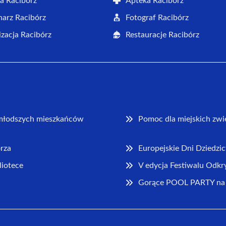
a Racibórz
Apteka Racibórz
arz Racibórz
Fotograf Racibórz
zacja Racibórz
Restauracje Racibórz
jmłodszych mieszkańców
Pomoc dla miejskich zwi
rza
Europejskie Dni Dziedzi
liotece
V edycja Festiwalu Odkr
Gorące POOL PARTY na k