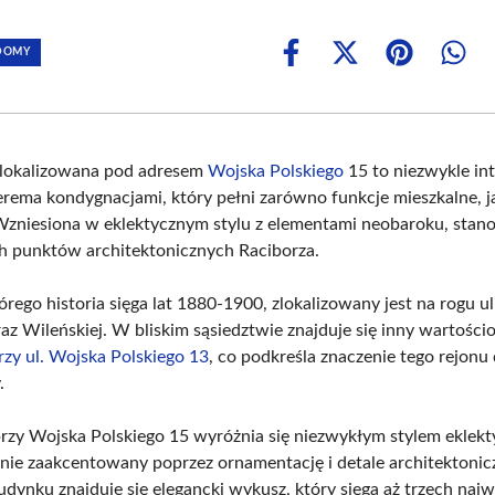
 DOMY
Share
Share
Share
Shar
on
on
on
on
Facebook
X
Pinterest
What
(Twitter)
zlokalizowana pod adresem
Wojska Polskiego
15 to niezwykle in
terema kondygnacjami, który pełni zarówno funkcje mieszkalne, ja
zniesiona w eklektycznym stylu z elementami neobaroku, stano
h punktów architektonicznych Raciborza.
órego historia sięga lat 1880-1900, zlokalizowany jest na rogu u
az Wileńskiej. W bliskim sąsiedztwie znajduje się inny wartości
rzy ul. Wojska Polskiego 13
, co podkreśla znaczenie tego rejonu 
.
rzy Wojska Polskiego 15 wyróżnia się niezwykłym stylem eklek
silnie zaakcentowany poprzez ornamentację i detale architektoni
udynku znajduje się elegancki wykusz, który sięga aż trzech naj