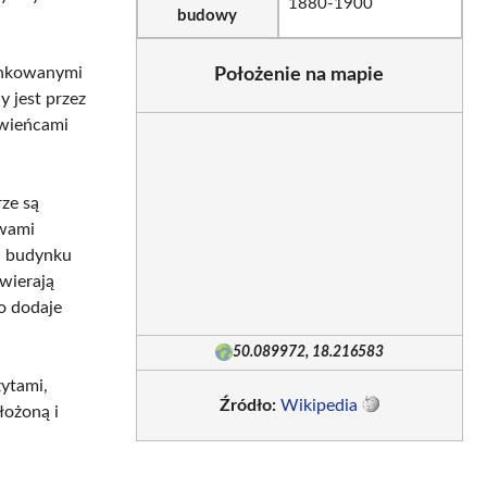
1880-1900
budowy
tynkowanymi
Położenie na mapie
 jest przez
 wieńcami
rze są
ywami
da budynku
awierają
o dodaje
50.089972, 18.216583
zytami,
Źródło:
Wikipedia
łożoną i