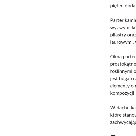
pięter, dod
Parter kami
wyższymi ko
pilastry or
laurowymi, 
Okna parter
prostokątne
roślinnymi 
jest bogato
elementy o 
kompozycji l
W dachu kam
które stano
zachwycając