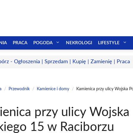
NIA
PRACA
POGODA
NEKROLOGI
LIFESTYLE
bórz - Ogłoszenia | Sprzedam | Kupię | Zamienię | Praca
a
/
Przewodnik
/
Kamienice i domy
/
Kamienica przy ulicy Wojska P
enica przy ulicy Wojska
kiego 15 w Raciborzu