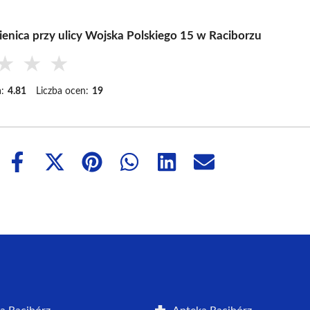
enica przy ulicy Wojska Polskiego 15 w Raciborzu
★
★
★
:
4.81
Liczba ocen:
19
Share
Share
Share
Share
Share
Share
on
on
on
on
on
on
Facebook
X
Pinterest
WhatsApp
LinkedIn
Email
(Twitter)