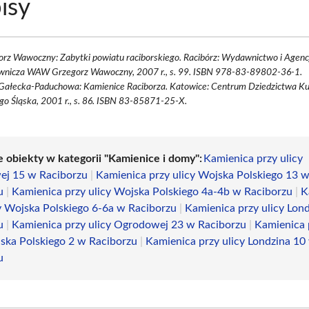
isy
rz Wawoczny: Zabytki powiatu raciborskiego. Racibórz: Wydawnictwo i Agenc
nicza WAW Grzegorz Wawoczny, 2007 r., s. 99. ISBN 978-83-89802-36-1.
a Gałecka-Paduchowa: Kamienice Raciborza. Katowice: Centrum Dziedzictwa K
o Śląska, 2001 r., s. 86. ISBN 83-85871-25-X.
e obiekty w kategorii "Kamienice i domy":
Kamienica przy ulicy
j 15 w Raciborzu
|
Kamienica przy ulicy Wojska Polskiego 13 
u
|
Kamienica przy ulicy Wojska Polskiego 4a-4b w Raciborzu
|
K
cy Wojska Polskiego 6-6a w Raciborzu
|
Kamienica przy ulicy Lon
u
|
Kamienica przy ulicy Ogrodowej 23 w Raciborzu
|
Kamienica 
jska Polskiego 2 w Raciborzu
|
Kamienica przy ulicy Londzina 10
u