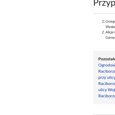
Przyp
Grzego
Wydaw
Alicj
Górneg
Pozostał
Ogrodowe
Raciborz
przy uli
Raciborz
ulicy Wo
Raciborz