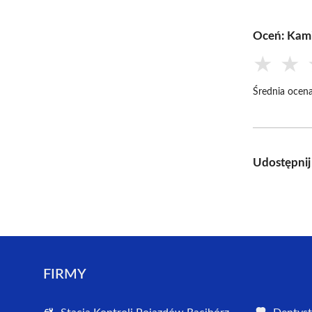
Oceń: Kami
★
★
Średnia ocena
Udostępnij
FIRMY