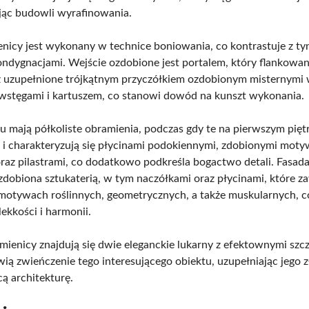
ając budowli wyrafinowania.
enicy jest wykonany w technice boniowania, co kontrastuje z 
ndygnacjami. Wejście ozdobione jest portalem, który flankowany
az uzupełnione trójkątnym przyczółkiem ozdobionym misternymi
wstęgami i kartuszem, co stanowi dowód na kunszt wykonania.
u mają półkoliste obramienia, podczas gdy te na pierwszym pięt
 i charakteryzują się płycinami podokiennymi, zdobionymi mot
oraz pilastrami, co dodatkowo podkreśla bogactwo detali. Fasa
 zdobiona sztukaterią, w tym naczółkami oraz płycinami, które z
motywach roślinnych, geometrycznych, a także muskularnych, c
ekkości i harmonii.
ienicy znajdują się dwie eleganckie lukarny z efektownymi szc
wią zwieńczenie tego interesującego obiektu, uzupełniając jego z
ą architekturę.