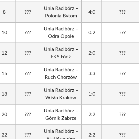
Unia Racibórz –
8
???
4:0
???
Polonia Bytom
Unia Racibórz –
10
???
0:2
???
Odra Opole
Unia Racibórz –
12
???
2:0
???
ŁKS Łódź
Unia Racibórz –
15
???
3:3
???
Ruch Chorzów
Unia Racibórz –
18
???
1:0
???
Wisła Kraków
Unia Racibórz –
20
???
2:2
???
Górnik Zabrze
Unia Racibórz –
22
???
2:2
???
Stal Rzeszów