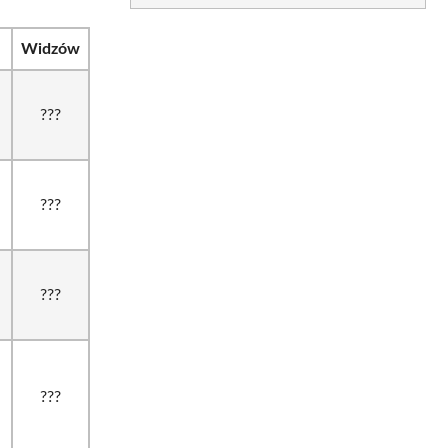
Widzów
???
???
???
???