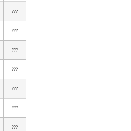
???
???
???
???
???
???
???