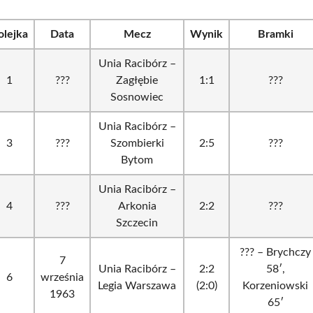
olejka
Data
Mecz
Wynik
Bramki
Unia Racibórz –
1
???
Zagłębie
1:1
???
Sosnowiec
Unia Racibórz –
3
???
Szombierki
2:5
???
Bytom
Unia Racibórz –
4
???
Arkonia
2:2
???
Szczecin
??? – Brychczy
7
Unia Racibórz –
2:2
58′,
6
września
Legia Warszawa
(2:0)
Korzeniowski
1963
65′