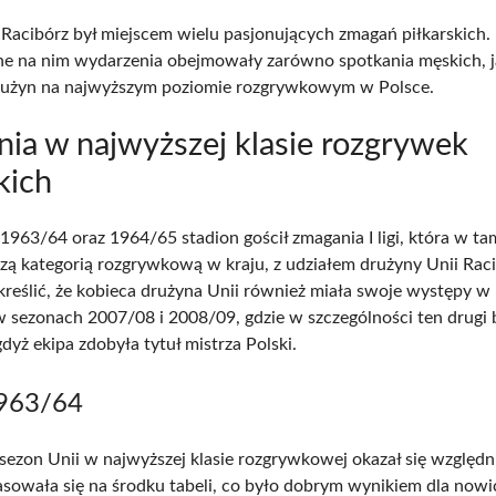
 Racibórz był miejscem wielu pasjonujących zmagań piłkarskich.
e na nim wydarzenia obejmowały zarówno spotkania męskich, j
rużyn na najwyższym poziomie rozgrywkowym w Polsce.
nia w najwyższej klasie rozgrywek
kich
963/64 oraz 1964/65 stadion gościł zmagania I ligi, która w ta
zą kategorią rozgrywkową w kraju, z udziałem drużyny Unii Rac
reślić, że kobieca drużyna Unii również miała swoje występy w I
w sezonach 2007/08 i 2008/09, gdzie w szczególności ten drugi 
dyż ekipa zdobyła tytuł mistrza Polski.
963/64
sezon Unii w najwyższej klasie rozgrywkowej okazał się względn
sowała się na środku tabeli, co było dobrym wynikiem dla nowi