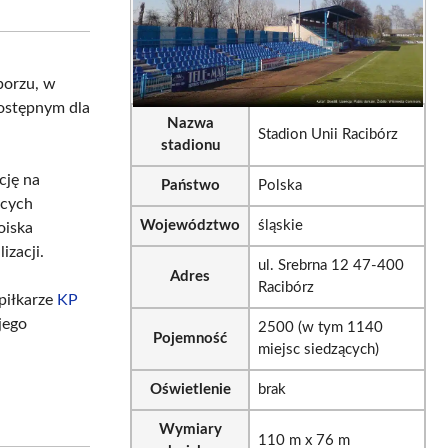
tsApp
LinkedIn
Email
orzu, w
 dostępnym dla
Nazwa
Stadion Unii Racibórz
stadionu
cję na
Państwo
Polska
ących
Województwo
śląskie
oiska
izacji.
ul. Srebrna 12 47-400
Adres
Racibórz
piłkarze
KP
jego
2500 (w tym 1140
Pojemność
miejsc siedzących)
Oświetlenie
brak
Wymiary
110 m x 76 m