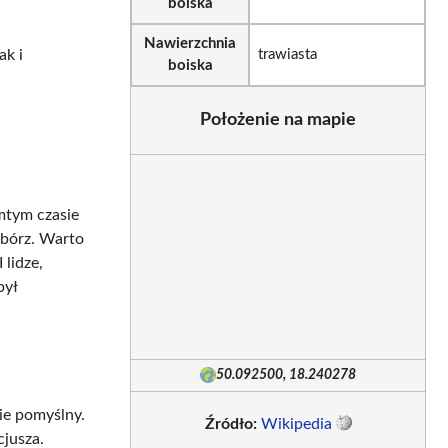
boiska
Nawierzchnia
ak i
trawiasta
boiska
Położenie na mapie
mtym czasie
ibórz. Warto
 lidze,
był
50.092500, 18.240278
ie pomyślny.
Źródło:
Wikipedia
cjusza.