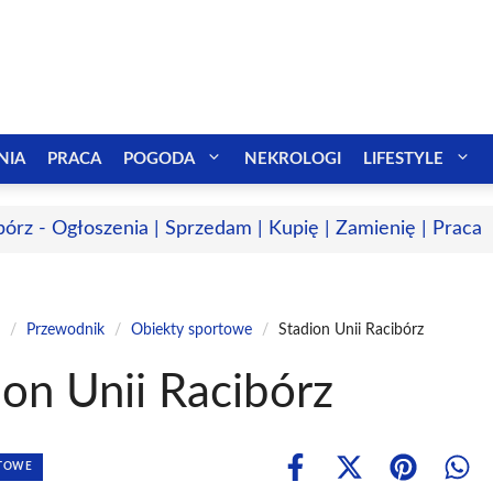
NIA
PRACA
POGODA
NEKROLOGI
LIFESTYLE
bórz - Ogłoszenia | Sprzedam | Kupię | Zamienię | Praca
/
Przewodnik
/
Obiekty sportowe
/
Stadion Unii Racibórz
ion Unii Racibórz
RTOWE
Share
Share
Share
Shar
on
on
on
on