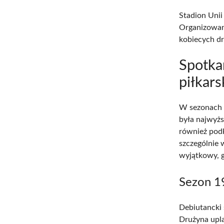
Stadion Unii
Organizowan
kobiecych d
Spotka
piłkars
W sezonach 1
była najwyżs
również podk
szczególnie 
wyjątkowy, g
Sezon 1
Debiutancki 
Drużyna upla