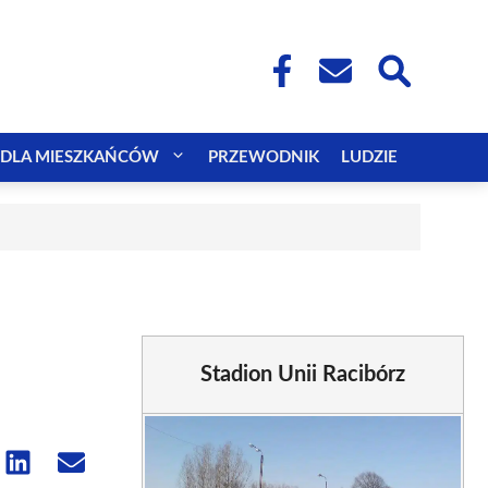
DLA MIESZKAŃCÓW
PRZEWODNIK
LUDZIE
Stadion Unii Racibórz
e
Share
Share
on
on