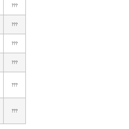
???
???
???
???
???
???