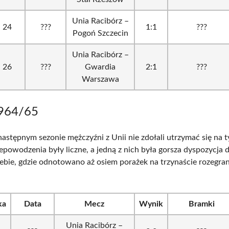
Unia Racibórz –
24
???
1:1
???
Pogoń Szczecin
Unia Racibórz –
26
???
Gwardia
2:1
???
Warszawa
964/65
astępnym sezonie mężczyźni z Unii nie zdołali utrzymać się na 
epowodzenia były liczne, a jedną z nich była gorsza dyspozycja
ebie, gdzie odnotowano aż osiem porażek na trzynaście rozegra
ka
Data
Mecz
Wynik
Bramki
Unia Racibórz –