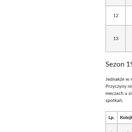
12
13
Sezon 1
Jednakże w n
Przyczyny ni
meczach u si
spotkań.
Lp.
Kolej