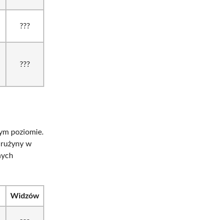
???
???
tym poziomie.
 drużyny w
nych
Widzów