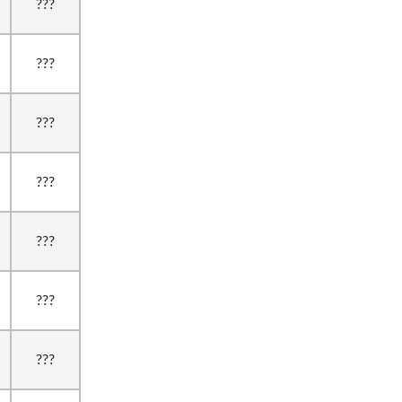
???
???
???
???
???
???
???