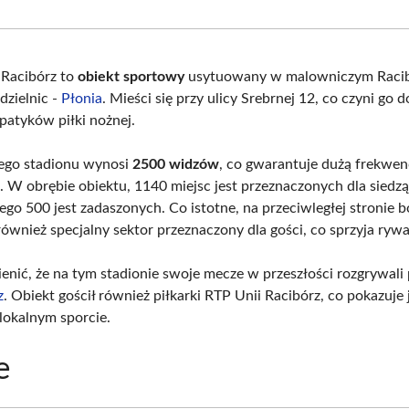
Facebook
X
Pinterest
Wha
(Twitter)
 Racibórz to
obiekt sportowy
usytuowany w malowniczym Racib
 dzielnic -
Płonia
. Mieści się przy ulicy Srebrnej 12, co czyni go
patyków piłki nożnej.
ego stadionu wynosi
2500 widzów
, co gwarantuje dużą frekwen
 W obrębie obiektu, 1140 miejsc jest przeznaczonych dla siedz
zego 500 jest zadaszonych. Co istotne, na przeciwległej stronie b
również specjalny sektor przeznaczony dla gości, co sprzyja rywal
nić, że na tym stadionie swoje mecze w przeszłości rozgrywali 
z
. Obiekt gościł również piłkarki RTP Unii Racibórz, co pokazuje 
lokalnym sporcie.
e