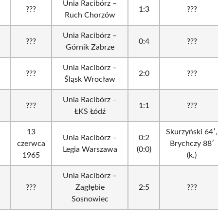
Unia Racibórz –
???
1:3
???
Ruch Chorzów
Unia Racibórz –
???
0:4
???
Górnik Zabrze
Unia Racibórz –
???
2:0
???
Śląsk Wrocław
Unia Racibórz –
???
1:1
???
ŁKS Łódź
13
Skurzyński 64′,
Unia Racibórz –
0:2
czerwca
Brychczy 88′
Legia Warszawa
(0:0)
1965
(k.)
Unia Racibórz –
???
Zagłębie
2:5
???
Sosnowiec