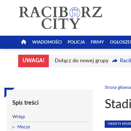
Przejdź
do
treści
WIADOMOŚCI
POLICJA
FIRMY
OGŁOSZE
UWAGA!
Dołącz do nowej grupy
Raci
Strona główna
Stad
Spis treści
Wstęp
OBIEKTY SPO
Mecze