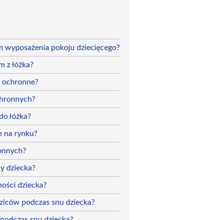
m wyposażenia pokoju dziecięcego?
m z łóżka?
i ochronne?
chronnych?
do łóżka?
e na rynku?
ronnych?
y dziecka?
ości dziecka?
dziców podczas snu dziecka?
podczas snu dziecka?