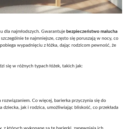
oju dla najmłodszych. Gwarantuje
bezpieczeństwo malucha
 szczególnie te najmniejsze, często się poruszają w nocy, co
apobiega wypadnięciu z łóżka, dając rodzicom pewność, że
zi się w różnych typach łóżek, takich jak:
m rozwiązaniem. Co więcej, barierka przyczynia się do
 dziecka, jak i rodzica, umożliwiając bliskość, co przekłada
y
, z których wykonane są te barierki, zapewniają ich