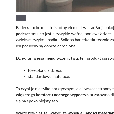
Barierka ochronna to istotny element w aranżacji pok
podczas snu
, co jest niezwykle ważne, ponieważ dzieci,
zwiększa ryzyko upadku. Solidna barierka skutecznie z
ich pociechy są dobrze chronione.
Dzięki
uniwersalnemu wzornictwu
, ten produkt sprawd
łóżeczka dla dzieci,
standardowe materace.
To czyni je nie tylko praktycznym, ale i wszechstronny
większego komfortu nocnego wypoczynku
zarówno dla
się na spokojniejszy sen.
Warto również zauważyć, że
wysokiej jakości materiał