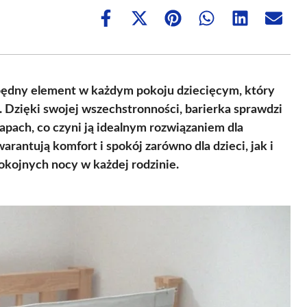
Share
Share
Share
Share
Share
Share
on
on
on
on
on
on
Facebook
X
Pinterest
WhatsApp
LinkedIn
Email
(Twitter)
zbędny element w każdym pokoju dziecięcym, który
 Dzięki swojej wszechstronności, barierka sprawdzi
anapach, co czyni ją idealnym rozwiązaniem dla
arantują komfort i spokój zarówno dla dzieci, jak i
okojnych nocy w każdej rodzinie.