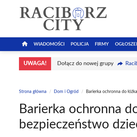
Przejdź
do
treści
WIADOMOŚCI
POLICJA
FIRMY
OGŁOSZE
UWAGA!
Dołącz do nowej grupy
Raci
Strona główna
/
Dom i Ogród
/
Barierka ochronna do łóżk
Barierka ochronna do
bezpieczeństwo dzie