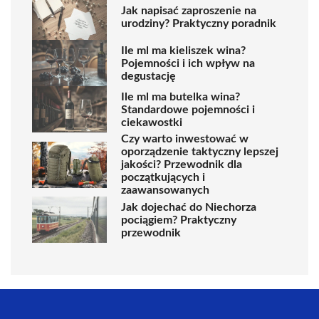
Jak napisać zaproszenie na
urodziny? Praktyczny poradnik
Ile ml ma kieliszek wina?
Pojemności i ich wpływ na
degustację
Ile ml ma butelka wina?
Standardowe pojemności i
ciekawostki
Czy warto inwestować w
oporządzenie taktyczny lepszej
jakości? Przewodnik dla
początkujących i
zaawansowanych
Jak dojechać do Niechorza
pociągiem? Praktyczny
przewodnik