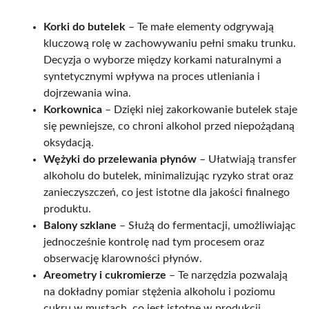
Korki do butelek
– Te małe elementy odgrywają
kluczową rolę w zachowywaniu pełni smaku trunku.
Decyzja o wyborze między korkami naturalnymi a
syntetycznymi wpływa na proces utleniania i
dojrzewania wina.
Korkownica
– Dzięki niej zakorkowanie butelek staje
się pewniejsze, co chroni alkohol przed niepożądaną
oksydacją.
Wężyki do przelewania płynów
– Ułatwiają transfer
alkoholu do butelek, minimalizując ryzyko strat oraz
zanieczyszczeń, co jest istotne dla jakości finalnego
produktu.
Balony szklane
– Służą do fermentacji, umożliwiając
jednocześnie kontrolę nad tym procesem oraz
obserwację klarowności płynów.
Areometry i cukromierze
– Te narzędzia pozwalają
na dokładny pomiar stężenia alkoholu i poziomu
cukru w mustach, co jest istotne w produkcji.