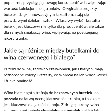
popularne, przyciągając uwagę konsumentów i zwiększając
wartość kolekcjonerską trunków. Oryginalne projekty
butelek, dzięki innowacyjnym kształtom, stają się
prawdziwymi dziełami sztuki. Właściwy wybór kształtu
butelki jest kluczowy nie tylko dla producentów, ale także
dla samych smakoszy wina, wpływając na postrzeganą
jakość trunku.
Jakie są różnice między butelkami do
wina czerwonego i białego?
Butelki do wina, zarówno
czerwonych
, jak i
białych
, mają
różnorodne kolory i kształty, co wpływa na ich właściwości
i funkcjonalność.
Wina białe często trafiają do
bezbarwnych butelek
, co
pozwala na łatwą ocenę klarowności trunku, a to z kolei
jest kluczowe dla jakości napoju. Z drugiej strony, wina
czerwone potrzebują
ciemniejszych butelek
, takich jak