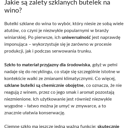
Jakie są zalety szklanych butelek na
wino?
Butelki szklane do wina to wybór, który niesie ze sobą wiele
atutów, co czyni je niezwykle popularnymi w branży
winiarskiej. Po pierwsze, ich
uniwersalność
jest naprawdę
imponująca – wykorzystuje się je zarówno w procesie
produkcji, jak i podczas serwowania trunku.
Szkło to materiał przyjazny dla środowiska
, gdyż w pełni
nadaje się do recyklingu, co staje się szczególnie istotne w
kontekście walki ze zmianami klimatycznymi. Co więcej,
szklane butelki są chemicznie obojętne
, co oznacza, że nie
reagują z winem, przez co jego smak i aromat pozostają
niezmienione. Ich użytkowanie jest również niezwykle
wygodne – łatwo można je umyć w zmywarce, a to
znacznie ułatwia konserwację.
Ciemne szkło ma jeszcze jedną ważną funkcję:
skutecznie