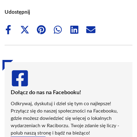
Udostępnij
Share
Share
Share
Share
Share
Share
on
on
on
on
on
on
Facebook
X
Pinterest
WhatsApp
LinkedIn
Email
(Twitter)
Dołącz do nas na Facebooku!
Odkrywaj, dyskutuj i dziel się tym co najlepsze!
Przyłącz się do naszej społeczności na Facebooku,
gdzie możesz dowiedzieć się więcej o lokalnych
wydarzeniach w Raciborzu. Twoje zdanie się liczy -
polub naszą stronę i bądź na bieżąco!