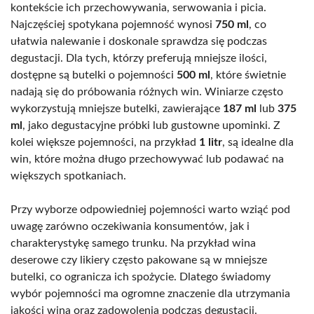
kontekście ich przechowywania, serwowania i picia.
Najczęściej spotykana pojemność wynosi
750 ml
, co
ułatwia nalewanie i doskonale sprawdza się podczas
degustacji. Dla tych, którzy preferują mniejsze ilości,
dostępne są butelki o pojemności
500 ml
, które świetnie
nadają się do próbowania różnych win. Winiarze często
wykorzystują mniejsze butelki, zawierające
187 ml
lub
375
ml
, jako degustacyjne próbki lub gustowne upominki. Z
kolei większe pojemności, na przykład
1 litr
, są idealne dla
win, które można długo przechowywać lub podawać na
większych spotkaniach.
Przy wyborze odpowiedniej pojemności warto wziąć pod
uwagę zarówno oczekiwania konsumentów, jak i
charakterystykę samego trunku. Na przykład wina
deserowe czy likiery często pakowane są w mniejsze
butelki, co ogranicza ich spożycie. Dlatego świadomy
wybór pojemności ma ogromne znaczenie dla utrzymania
jakości wina oraz zadowolenia podczas degustacji.