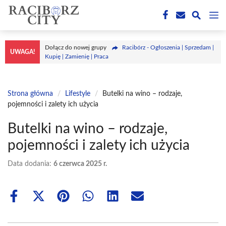
Przejdź
M
do
treści
Dołącz do nowej grupy
Racibórz - Ogłoszenia | Sprzedam |
UWAGA!
Kupię | Zamienię | Praca
Strona główna
/
Lifestyle
/
Butelki na wino – rodzaje,
pojemności i zalety ich użycia
Butelki na wino – rodzaje,
pojemności i zalety ich użycia
Data dodania:
6 czerwca 2025 r.
Share
Share
Share
Share
Share
Share
on
on
on
on
on
on
Facebook
X
Pinterest
WhatsApp
LinkedIn
Email
(Twitter)