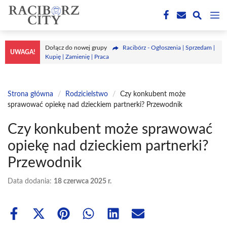
Przejdź
M
do
treści
Dołącz do nowej grupy
Racibórz - Ogłoszenia | Sprzedam |
UWAGA!
Kupię | Zamienię | Praca
Strona główna
/
Rodzicielstwo
/
Czy konkubent może
sprawować opiekę nad dzieckiem partnerki? Przewodnik
Czy konkubent może sprawować
opiekę nad dzieckiem partnerki?
Przewodnik
Data dodania:
18 czerwca 2025 r.
Share
Share
Share
Share
Share
Share
on
on
on
on
on
on