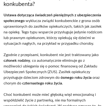
konkubenta?
Ustawa dotycząca świadczeń pieniężnych z ubezpieczenia
społecznego
wyklucza związki konkubenckie z grona osób
uprawnionych do zasiłków opiekuńczych, takich jak zasiłek
na opiekę. Tego typu wsparcie przysługuje jedynie rodzicom
lub prawnym opiekunom, którzy opiekują się dziećmi w
sytuacjach nagłych, na przykład w przypadku choroby.
Zgodnie z przepisami, konkubent nie jest traktowany jako
członek rodziny
, co automatycznie eliminuje go z
możliwości ubiegania się o pomoc finansową od Zakładu
Ubezpieczeń Społecznych (ZUS). Zasiłek opiekuńczy
przysługuje dzieciom zdrowym do
ósmego roku życia
oraz
chorym do
czternastego roku życia
.
Choć konkubent może mieć głęboką więź emocjonalną i
współdzielić życie z partnerką, nie ma formalnych
uprawnień do takich świadczeń. W praktyce oznacza to, że