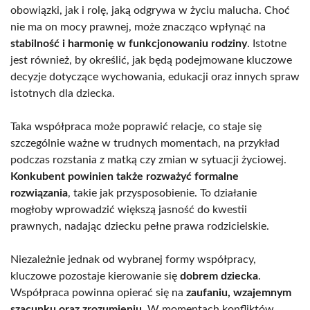
obowiązki, jak i rolę, jaką odgrywa w życiu malucha. Choć
nie ma on mocy prawnej, może znacząco wpłynąć na
stabilność i harmonię w funkcjonowaniu rodziny
. Istotne
jest również, by określić, jak będą podejmowane kluczowe
decyzje dotyczące wychowania, edukacji oraz innych spraw
istotnych dla dziecka.
Taka współpraca może poprawić relacje, co staje się
szczególnie ważne w trudnych momentach, na przykład
podczas rozstania z matką czy zmian w sytuacji życiowej.
Konkubent powinien także rozważyć formalne
rozwiązania
, takie jak przysposobienie. To działanie
mogłoby wprowadzić większą jasność do kwestii
prawnych, nadając dziecku pełne prawa rodzicielskie.
Niezależnie jednak od wybranej formy współpracy,
kluczowe pozostaje kierowanie się
dobrem dziecka
.
Współpraca powinna opierać się na
zaufaniu, wzajemnym
szacunku oraz zrozumieniu
. W momentach konfliktów