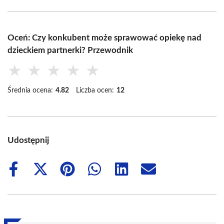
Oceń: Czy konkubent może sprawować opiekę nad
dzieckiem partnerki? Przewodnik
★
★
★
★
★
Średnia ocena:
4.82
Liczba ocen:
12
Udostępnij
Share
Share
Share
Share
Share
Share
on
on
on
on
on
on
Facebook
X
Pinterest
WhatsApp
LinkedIn
Email
(Twitter)