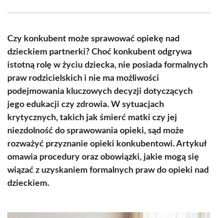
Facebook
X
Pinterest
WhatsApp
LinkedIn
Email
(Twitter)
Czy konkubent może sprawować opiekę nad
dzieckiem partnerki? Choć konkubent odgrywa
istotną rolę w życiu dziecka, nie posiada formalnych
praw rodzicielskich i nie ma możliwości
podejmowania kluczowych decyzji dotyczących
jego edukacji czy zdrowia. W sytuacjach
krytycznych, takich jak śmierć matki czy jej
niezdolność do sprawowania opieki, sąd może
rozważyć przyznanie opieki konkubentowi. Artykuł
omawia procedury oraz obowiązki, jakie mogą się
wiązać z uzyskaniem formalnych praw do opieki nad
dzieckiem.