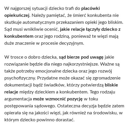
W najgorszej sytuacji dziecko trafi do
placówki
opiekuńczej
. Należy pamiętać, że śmierć konkubenta nie
skutkuje automatycznym przekazaniem opieki jego bliskim.
Sąd musi wnikliwie ocenić,
jakie relacje łączyły dziecko z
konkubentem
oraz jego rodziną, ponieważ te więzi mają
duże znaczenie w procesie decyzyjnym.
W trosce o dobro dziecka,
sąd bierze pod uwagę
jakie
rozwiązanie będzie dla niego najkorzystniejsze. Ważne są
także potrzeby emocjonalne dziecka oraz jego rozwój
psychofizyczny. Przydatne może okazać się zgromadzenie
dokumentacji bądź świadków, którzy potwierdzą
bliskie
relacje
między dzieckiem a konkubentem. Tego rodzaju
argumentacja
może wzmocnić pozycję
w toku
postępowania sądowego. Ostateczna decyzja będzie zatem
opierała się na jakości więzi, jak również na środowisku, w
którym dziecko powinno dorastać.