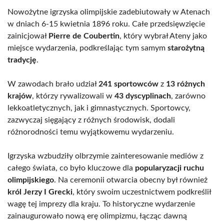
Nowożytne igrzyska olimpijskie zadebiutowały w Atenach
w dniach 6-15 kwietnia 1896 roku. Całe przedsięwzięcie
zainicjował
Pierre de Coubertin
, który wybrał Ateny jako
miejsce wydarzenia, podkreślając tym samym
starożytną
tradycję
.
W zawodach brało udział
241 sportowców
z
13 różnych
krajów
, którzy rywalizowali w
43 dyscyplinach
, zarówno
lekkoatletycznych, jak i gimnastycznych. Sportowcy,
zazwyczaj sięgający z różnych środowisk, dodali
różnorodności temu wyjątkowemu wydarzeniu.
Igrzyska wzbudziły olbrzymie zainteresowanie mediów z
całego świata, co było kluczowe dla
popularyzacji ruchu
olimpijskiego
. Na ceremonii otwarcia obecny był również
król Jerzy I Grecki
, który swoim uczestnictwem podkreślił
wagę tej imprezy dla kraju. To historyczne wydarzenie
zainaugurowało nową erę olimpizmu, łącząc dawną