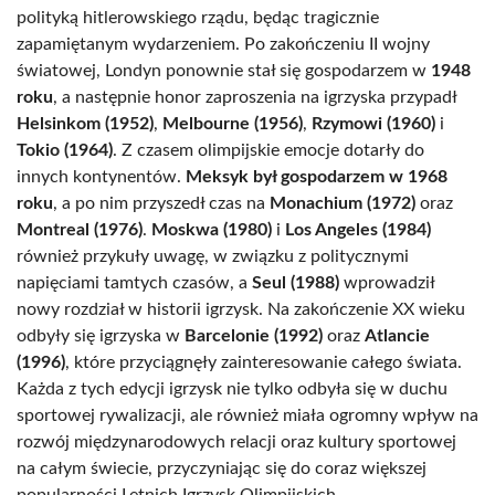
polityką hitlerowskiego rządu, będąc tragicznie
zapamiętanym wydarzeniem. Po zakończeniu II wojny
światowej, Londyn ponownie stał się gospodarzem w
1948
roku
, a następnie honor zaproszenia na igrzyska przypadł
Helsinkom (1952)
,
Melbourne (1956)
,
Rzymowi (1960)
i
Tokio (1964)
. Z czasem olimpijskie emocje dotarły do
innych kontynentów.
Meksyk był gospodarzem w 1968
roku
, a po nim przyszedł czas na
Monachium (1972)
oraz
Montreal (1976)
.
Moskwa (1980)
i
Los Angeles (1984)
również przykuły uwagę, w związku z politycznymi
napięciami tamtych czasów, a
Seul (1988)
wprowadził
nowy rozdział w historii igrzysk. Na zakończenie XX wieku
odbyły się igrzyska w
Barcelonie (1992)
oraz
Atlancie
(1996)
, które przyciągnęły zainteresowanie całego świata.
Każda z tych edycji igrzysk nie tylko odbyła się w duchu
sportowej rywalizacji, ale również miała ogromny wpływ na
rozwój międzynarodowych relacji oraz kultury sportowej
na całym świecie, przyczyniając się do coraz większej