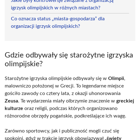
Jakie były kontrowersje związane z organizacją
igrzysk olimpijskich w różnych miastach?
Co oznacza status „miasta-gospodarza” dla
organizacji igrzysk olimpijskich?
Gdzie odbywały się starożytne igrzyska
olimpijskie?
Starożytne igrzyska olimpijskie odbywały się w
Olimpii
,
malowniczo położonej w Grecji. To legendarne miejsce
gościło zawody co cztery lata, z okazji uhonorowania
Zeusa
. Te wydarzenia miały olbrzymie znaczenie w
greckiej
kulturze
oraz religii, podczas których organizowano
różnorodne obrzędy pogańskie, podkreślające ich wagę.
Zarówno sportowcy, jak i publiczność mogli czuć się
spokojni, gdyż w trakcie igrzysk obowiązywał
„święty