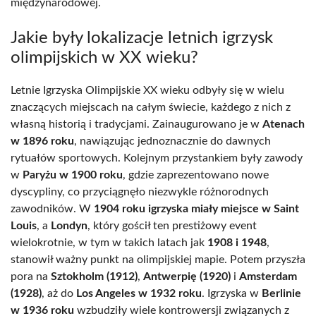
międzynarodowej.
Jakie były lokalizacje letnich igrzysk
olimpijskich w XX wieku?
Letnie Igrzyska Olimpijskie XX wieku odbyły się w wielu
znaczących miejscach na całym świecie, każdego z nich z
własną historią i tradycjami. Zainaugurowano je w
Atenach
w 1896 roku
, nawiązując jednoznacznie do dawnych
rytuałów sportowych. Kolejnym przystankiem były zawody
w
Paryżu w 1900 roku
, gdzie zaprezentowano nowe
dyscypliny, co przyciągnęło niezwykle różnorodnych
zawodników. W
1904 roku igrzyska miały miejsce w Saint
Louis
, a
Londyn
, który gościł ten prestiżowy event
wielokrotnie, w tym w takich latach jak
1908 i 1948
,
stanowił ważny punkt na olimpijskiej mapie. Potem przyszła
pora na
Sztokholm (1912)
,
Antwerpię (1920)
i
Amsterdam
(1928)
, aż do
Los Angeles w 1932 roku
. Igrzyska w
Berlinie
w 1936 roku
wzbudziły wiele kontrowersji związanych z