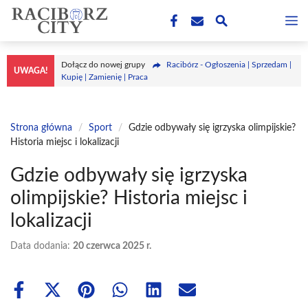
Przejdź
M
do
treści
Dołącz do nowej grupy
Racibórz - Ogłoszenia | Sprzedam |
UWAGA!
Kupię | Zamienię | Praca
Strona główna
/
Sport
/
Gdzie odbywały się igrzyska olimpijskie?
Historia miejsc i lokalizacji
Gdzie odbywały się igrzyska
olimpijskie? Historia miejsc i
lokalizacji
Data dodania:
20 czerwca 2025 r.
Share
Share
Share
Share
Share
Share
on
on
on
on
on
on