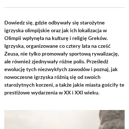
Facebook
X
Pinterest
WhatsApp
LinkedIn
Email
(Twitter)
Dowiedz się, gdzie odbywały się starożytne
igrzyska olimpijskie oraz jak ich lokalizacja w
Olimpii wpłynęła na kulturę i religię Greków.
Igrzyska, organizowane co cztery lata na cześć
Zeusa, nie tylko promowały sportową rywalizację,
ale również zjednywały różne polis. Prześledź
ewolucję tych niezwykłych zawodów i poznaj, jak
nowoczesne igrzyska różnią się od swoich
starożytnych korzeni, a także jakie miasta gościły te
prestiżowe wydarzenia w XX i XXI wieku.