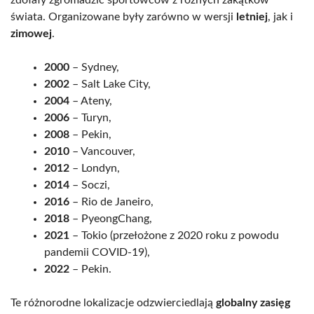
zdołały zgromadzić sportowców z różnych zakątków
świata. Organizowane były zarówno w wersji
letniej
, jak i
zimowej
.
2000
– Sydney,
2002
– Salt Lake City,
2004
– Ateny,
2006
– Turyn,
2008
– Pekin,
2010
– Vancouver,
2012
– Londyn,
2014
– Soczi,
2016
– Rio de Janeiro,
2018
– PyeongChang,
2021
– Tokio (przełożone z 2020 roku z powodu
pandemii COVID-19),
2022
– Pekin.
Te różnorodne lokalizacje odzwierciedlają
globalny zasięg