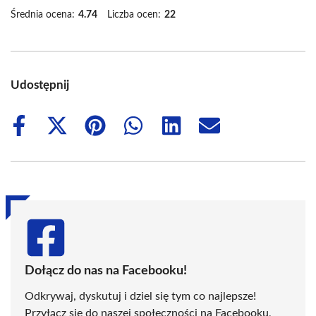
Średnia ocena:
4.74
Liczba ocen:
22
Udostępnij
Share
Share
Share
Share
Share
Share
on
on
on
on
on
on
Facebook
X
Pinterest
WhatsApp
LinkedIn
Email
(Twitter)
Dołącz do nas na Facebooku!
Odkrywaj, dyskutuj i dziel się tym co najlepsze!
Przyłącz się do naszej społeczności na Facebooku,