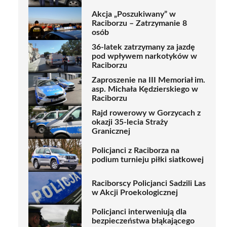
Akcja „Poszukiwany” w
Raciborzu – Zatrzymanie 8
osób
36-latek zatrzymany za jazdę
pod wpływem narkotyków w
Raciborzu
Zaproszenie na III Memoriał im.
asp. Michała Kędzierskiego w
Raciborzu
Rajd rowerowy w Gorzycach z
okazji 35-lecia Straży
Granicznej
Policjanci z Raciborza na
podium turnieju piłki siatkowej
Raciborscy Policjanci Sadzili Las
w Akcji Proekologicznej
Policjanci interweniują dla
bezpieczeństwa błąkającego