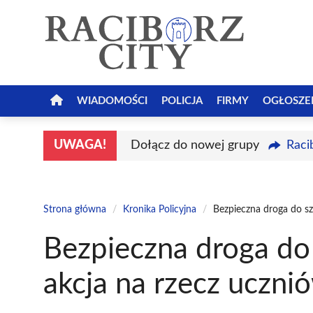
Przejdź
do
treści
WIADOMOŚCI
POLICJA
FIRMY
OGŁOSZE
UWAGA!
Dołącz do nowej grupy
Raci
Strona główna
/
Kronika Policyjna
/
Bezpieczna droga do sz
Bezpieczna droga do 
akcja na rzecz uczni