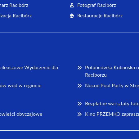
arz Racibórz
Fotograf Racibórz
zacja Racibórz
Restauracje Racibórz
bileuszowe Wydarzenie dla
Potańcówka Kubańska na
Raciborzu
ów wód w regionie
Nocne Pool Party w Stre
Bezpłatne warsztaty foto
powieści obyczajowe
Kino PRZEMKO zaprasza 