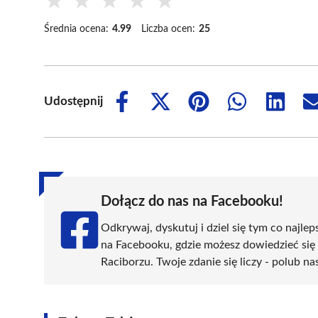
★
★
★
★
★
Średnia ocena:
4.99
Liczba ocen:
25
Udostępnij
Share
Share
Share
Share
Share
on
on
on
on
on
Facebook
X
Pinterest
WhatsApp
LinkedIn
(Twitter)
Dołącz do nas na Facebooku!
Odkrywaj, dyskutuj i dziel się tym co najlep
na Facebooku, gdzie możesz dowiedzieć się
Raciborzu. Twoje zdanie się liczy - polub na