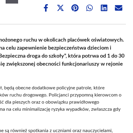
Share
Share
Share
Share
Share
Share
on
on
on
on
on
on
Facebook
X
Pinterest
WhatsApp
LinkedIn
Email
(Twitter)
możonego ruchu w okolicach placówek oświatowych.
 na celu zapewnienie bezpieczeństwa dzieciom i
Bezpieczna droga do szkoły”, która potrwa od 1 do 30
ię zwiększonej obecności funkcjonariuszy w rejonie
ł, będą obecne dodatkowe policyjne patrole, które
ików ruchu drogowego. Policjanci przypomną kierowcom o
jść dla pieszych oraz o obowiązku prawidłowego
ma na celu minimalizację ryzyka wypadków, zwłaszcza gdy
e są również spotkania z uczniami oraz nauczycielami,