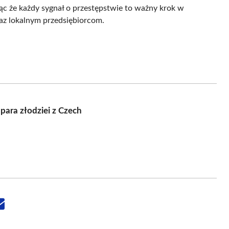
jąc że każdy sygnał o przestępstwie to ważny krok w
z lokalnym przedsiębiorcom.
para złodziei z Czech
Share
on
Email