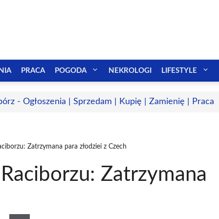
NIA
PRACA
POGODA
NEKROLOGI
LIFESTYLE
bórz - Ogłoszenia | Sprzedam | Kupię | Zamienię | Praca
aciborzu: Zatrzymana para złodziei z Czech
w Raciborzu: Zatrzymana