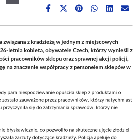
Share
Share
Share
Share
Share
Share
on
on
on
on
on
on
Facebook
X
Pinterest
WhatsApp
LinkedIn
Email
(Twitter)
ja związana z kradzieżą w jednym z miejscowych
26-letnia kobieta, obywatele Czech, którzy wynieśli z
ości pracowników sklepu oraz sprawnej akcji policji,
wagę na znaczenie współpracy z personelem sklepów w
iedy para niespodziewanie opuściła sklep z produktami o
ie zostało zauważone przez pracowników, którzy natychmiast
u przyczyniła się do zatrzymania sprawców, którzy nie
e błyskawicznie, co pozwoliło na skuteczne ujęcie złodziei.
łyszała zarzuty dotyczące kradzieży. Policja apeluje do