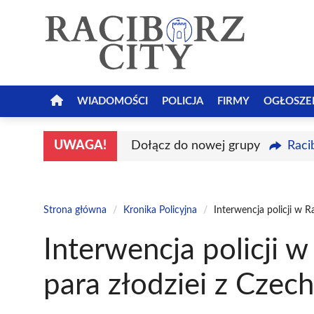
Przejdź
do
treści
WIADOMOŚCI
POLICJA
FIRMY
OGŁOSZE
UWAGA!
Dołącz do nowej grupy
Raci
Strona główna
/
Kronika Policyjna
/
Interwencja policji w R
Interwencja policji 
para złodziei z Czech