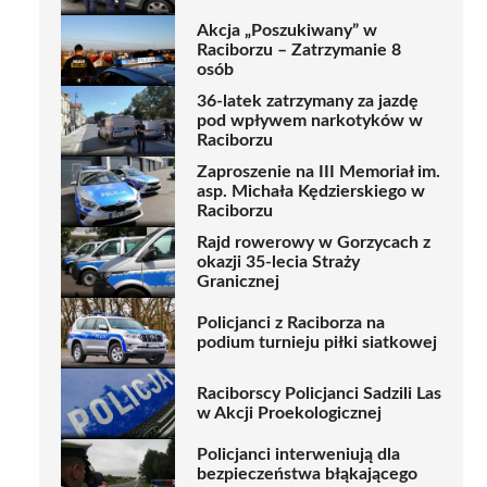
Akcja „Poszukiwany” w
Raciborzu – Zatrzymanie 8
osób
36-latek zatrzymany za jazdę
pod wpływem narkotyków w
Raciborzu
Zaproszenie na III Memoriał im.
asp. Michała Kędzierskiego w
Raciborzu
Rajd rowerowy w Gorzycach z
okazji 35-lecia Straży
Granicznej
Policjanci z Raciborza na
podium turnieju piłki siatkowej
Raciborscy Policjanci Sadzili Las
w Akcji Proekologicznej
Policjanci interweniują dla
bezpieczeństwa błąkającego