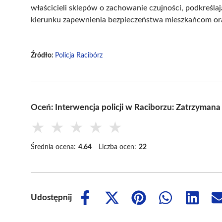
właścicieli sklepów o zachowanie czujności, podkreśla
kierunku zapewnienia bezpieczeństwa mieszkańcom ora
Źródło:
Policja Racibórz
Oceń: Interwencja policji w Raciborzu: Zatrzymana 
★
★
★
★
★
Średnia ocena:
4.64
Liczba ocen:
22
Udostępnij
Share
Share
Share
Share
Share
on
on
on
on
on
Facebook
X
Pinterest
WhatsApp
LinkedIn