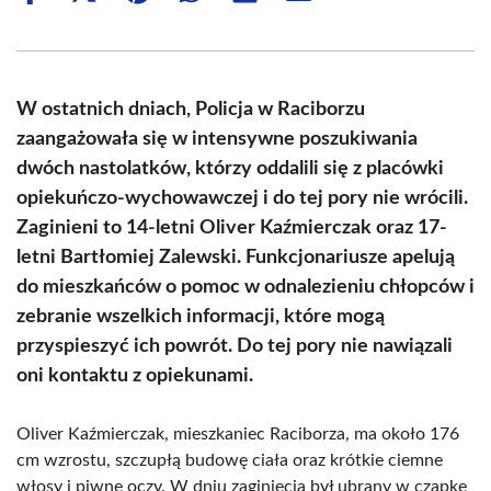
on
on
on
on
on
on
Facebook
X
Pinterest
WhatsApp
LinkedIn
Email
(Twitter)
W ostatnich dniach, Policja w Raciborzu
zaangażowała się w intensywne poszukiwania
dwóch nastolatków, którzy oddalili się z placówki
opiekuńczo-wychowawczej i do tej pory nie wrócili.
Zaginieni to 14-letni Oliver Kaźmierczak oraz 17-
letni Bartłomiej Zalewski. Funkcjonariusze apelują
do mieszkańców o pomoc w odnalezieniu chłopców i
zebranie wszelkich informacji, które mogą
przyspieszyć ich powrót. Do tej pory nie nawiązali
oni kontaktu z opiekunami.
Oliver Kaźmierczak, mieszkaniec Raciborza, ma około 176
cm wzrostu, szczupłą budowę ciała oraz krótkie ciemne
włosy i piwne oczy. W dniu zaginięcia był ubrany w czapkę