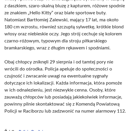
z daszkiem, szaro-skalną bluzę z kapturem, różowe spodnie
ze znakiem „Hello Kitty” oraz białe sportowe buty.
Natomiast Bartłomiej Zalewski, mający 17 lat, ma około
180 cm wzrostu, również szczupłą sylwetkę, krótkie blond
włosy oraz niebieskie oczy. Jego strój cechuje się kolorem
czarno-różowym, typowym dla stroju piłkarskiego
bramkarskiego, wraz z długim rękawem i spodniami.
Obaj chłopcy zniknęli 29 sierpnia i od tamtej pory nie
wrócili do ośrodka. Policja apeluje do społeczności o
czujność i zwracanie uwagi na ewentualne sygnały
dotyczące ich lokalizacji. Każda informacja, która pomoże
w ich odnalezieniu, jest niezwykle cenna. Osoby, które
zauważą chłopców lub posiadają jakiekolwiek informacje,
powinny pilnie skontaktować się z Komendą Powiatową
Policji w Raciborzu lub zadzwonić na numer alarmowy 112.