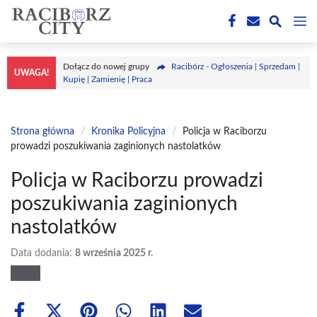
Przejdź
M
do
treści
Dołącz do nowej grupy
Racibórz - Ogłoszenia | Sprzedam |
UWAGA!
Kupię | Zamienię | Praca
Strona główna
/
Kronika Policyjna
/
Policja w Raciborzu
prowadzi poszukiwania zaginionych nastolatków
Policja w Raciborzu prowadzi
poszukiwania zaginionych
nastolatków
Data dodania:
8 września 2025 r.
Share
Share
Share
Share
Share
Share