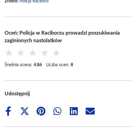
Źródło:
Policja Racibórz
Oceń: Policja w Raciborzu prowadzi poszukiwania
zaginionych nastolatków
★
★
★
★
★
Średnia ocena:
4.86
Liczba ocen:
8
Udostępnij
Share
Share
Share
Share
Share
Share
on
on
on
on
on
on
Facebook
X
Pinterest
WhatsApp
LinkedIn
Email
(Twitter)