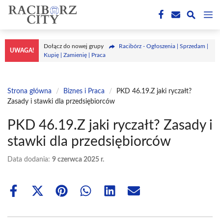
Przejdź
M
do
treści
Dołącz do nowej grupy
Racibórz - Ogłoszenia | Sprzedam |
UWAGA!
Kupię | Zamienię | Praca
Strona główna
/
Biznes i Praca
/
PKD 46.19.Z jaki ryczałt?
Zasady i stawki dla przedsiębiorców
PKD 46.19.Z jaki ryczałt? Zasady i
stawki dla przedsiębiorców
Data dodania:
9 czerwca 2025 r.
Share
Share
Share
Share
Share
Share
on
on
on
on
on
on
Facebook
X
Pinterest
WhatsApp
LinkedIn
Email
(Twitter)