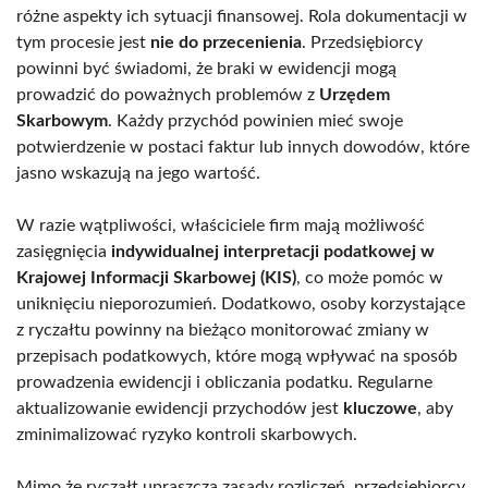
różne aspekty ich sytuacji finansowej. Rola dokumentacji w
tym procesie jest
nie do przecenienia
. Przedsiębiorcy
powinni być świadomi, że braki w ewidencji mogą
prowadzić do poważnych problemów z
Urzędem
Skarbowym
. Każdy przychód powinien mieć swoje
potwierdzenie w postaci faktur lub innych dowodów, które
jasno wskazują na jego wartość.
W razie wątpliwości, właściciele firm mają możliwość
zasięgnięcia
indywidualnej interpretacji podatkowej w
Krajowej Informacji Skarbowej (KIS)
, co może pomóc w
uniknięciu nieporozumień. Dodatkowo, osoby korzystające
z ryczałtu powinny na bieżąco monitorować zmiany w
przepisach podatkowych, które mogą wpływać na sposób
prowadzenia ewidencji i obliczania podatku. Regularne
aktualizowanie ewidencji przychodów jest
kluczowe
, aby
zminimalizować ryzyko kontroli skarbowych.
Mimo że ryczałt upraszcza zasady rozliczeń, przedsiębiorcy