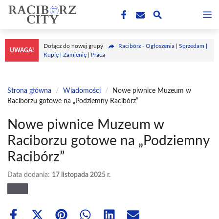
Przejdź
M
do
treści
Dołącz do nowej grupy
Racibórz - Ogłoszenia | Sprzedam |
UWAGA!
Kupię | Zamienię | Praca
Strona główna
/
Wiadomości
/
Nowe piwnice Muzeum w
Raciborzu gotowe na „Podziemny Racibórz”
Nowe piwnice Muzeum w
Raciborzu gotowe na „Podziemny
Racibórz”
Data dodania:
17 listopada 2025 r.
Share
Share
Share
Share
Share
Share