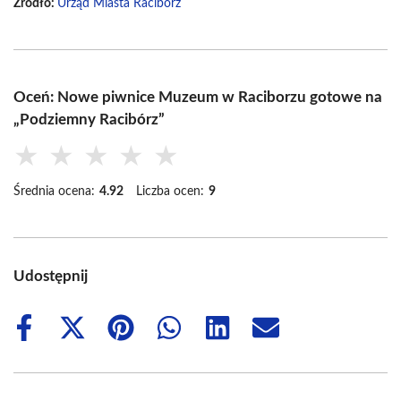
Źródło:
Urząd Miasta Racibórz
Oceń: Nowe piwnice Muzeum w Raciborzu gotowe na
„Podziemny Racibórz”
★
★
★
★
★
Średnia ocena:
4.92
Liczba ocen:
9
Udostępnij
Share
Share
Share
Share
Share
Share
on
on
on
on
on
on
Facebook
X
Pinterest
WhatsApp
LinkedIn
Email
(Twitter)