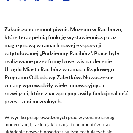
on
on
on
on
on
on
Facebook
X
Pinterest
WhatsApp
LinkedIn
Email
(Twitter)
Zakończono remont piwnic Muzeum w Raciborzu,
które teraz pełnią funkcję wystawienniczą oraz
magazynową w ramach nowej ekspozycji
zatytułowanej „Podziemny Racibórz”. Prace były
realizowane przez firmę Izoserwis na zlecenie
Urzędu Miasta Racibórz w ramach Rządowego
Programu Odbudowy Zabytków. Nowoczesne
zmiany wprowadziły wiele innowacyjnych
rozwiązań, które znacząco poprawiły funkcjonalność
przestrzeni muzealnych.
W wyniku przeprowadzonych prac wykonano szereg
modernizacji, takich jak izolacja fundamentów oraz
układanie nowych posadzek, w tym cechujących się