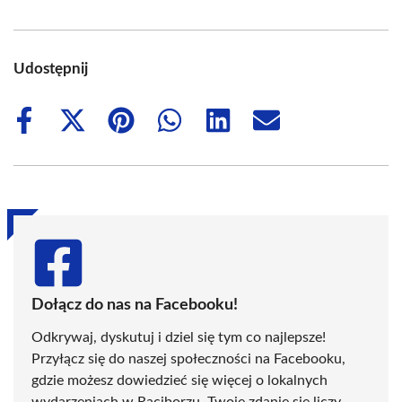
Udostępnij
Share
Share
Share
Share
Share
Share
on
on
on
on
on
on
Facebook
X
Pinterest
WhatsApp
LinkedIn
Email
(Twitter)
Dołącz do nas na Facebooku!
Odkrywaj, dyskutuj i dziel się tym co najlepsze!
Przyłącz się do naszej społeczności na Facebooku,
gdzie możesz dowiedzieć się więcej o lokalnych