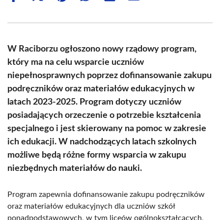
on
on
on
on
on
on
Facebook
X
Pinterest
WhatsApp
LinkedIn
Email
(Twitter)
W Raciborzu ogłoszono nowy rządowy program,
który ma na celu wsparcie uczniów
niepełnosprawnych poprzez dofinansowanie zakupu
podręczników oraz materiałów edukacyjnych w
latach 2023-2025. Program dotyczy uczniów
posiadających orzeczenie o potrzebie kształcenia
specjalnego i jest skierowany na pomoc w zakresie
ich edukacji. W nadchodzących latach szkolnych
możliwe będą różne formy wsparcia w zakupu
niezbędnych materiałów do nauki.
Program zapewnia dofinansowanie zakupu podręczników
oraz materiałów edukacyjnych dla uczniów szkół
ponadpodstawowych, w tym liceów ogólnokształcących,