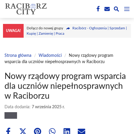
Przejdź
M
do
treści
Dołącz do nowej grupy
Racibórz - Ogłoszenia | Sprzedam |
UWAGA!
Kupię | Zamienię | Praca
Strona główna
/
Wiadomości
/
Nowy rządowy program
wsparcia dla uczniów niepełnosprawnych w Raciborzu
Nowy rządowy program wsparcia
dla uczniów niepełnosprawnych
w Raciborzu
Data dodania:
7 września 2025 r.
Share
Share
Share
Share
Share
Share