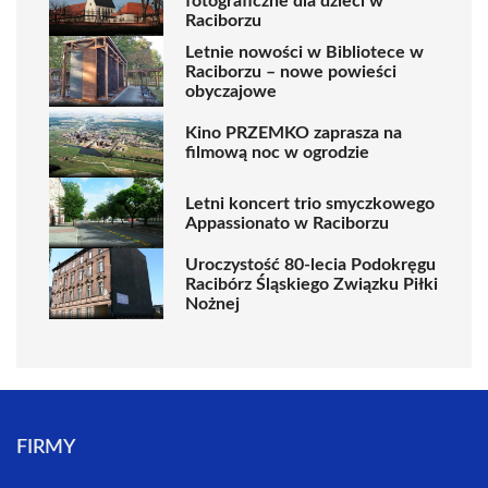
fotograficzne dla dzieci w
Raciborzu
Letnie nowości w Bibliotece w
Raciborzu – nowe powieści
obyczajowe
Kino PRZEMKO zaprasza na
filmową noc w ogrodzie
Letni koncert trio smyczkowego
Appassionato w Raciborzu
Uroczystość 80-lecia Podokręgu
Racibórz Śląskiego Związku Piłki
Nożnej
FIRMY