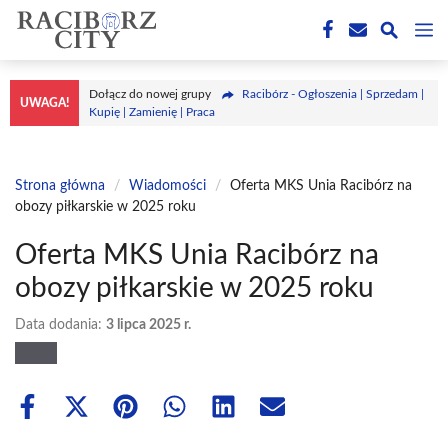
Przejdź
M
do
treści
Dołącz do nowej grupy
Racibórz - Ogłoszenia | Sprzedam |
UWAGA!
Kupię | Zamienię | Praca
Strona główna
/
Wiadomości
/
Oferta MKS Unia Racibórz na
obozy piłkarskie w 2025 roku
Oferta MKS Unia Racibórz na
obozy piłkarskie w 2025 roku
Data dodania:
3 lipca 2025 r.
Share
Share
Share
Share
Share
Share
on
on
on
on
on
on
Facebook
X
Pinterest
WhatsApp
LinkedIn
Email