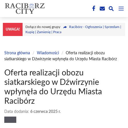
Przejdź
M
do
treści
Dołącz do nowej grupy
Racibórz - Ogłoszenia | Sprzedam |
UWAGA!
Kupię | Zamienię | Praca
Strona główna
/
Wiadomości
/
Oferta realizacji obozu
siatkarskiego w Dźwirzynie wpłynęła do Urzędu Miasta Racibórz
Oferta realizacji obozu
siatkarskiego w Dźwirzynie
wpłynęła do Urzędu Miasta
Racibórz
Data dodania:
6 czerwca 2025 r.