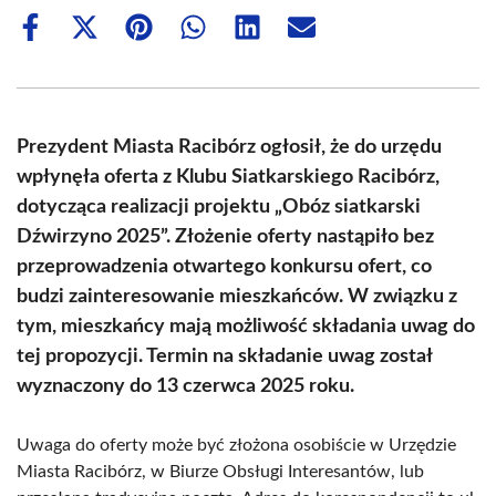
Share
Share
Share
Share
Share
Share
on
on
on
on
on
on
Facebook
X
Pinterest
WhatsApp
LinkedIn
Email
(Twitter)
Prezydent Miasta Racibórz ogłosił, że do urzędu
wpłynęła oferta z Klubu Siatkarskiego Racibórz,
dotycząca realizacji projektu „Obóz siatkarski
Dźwirzyno 2025”. Złożenie oferty nastąpiło bez
przeprowadzenia otwartego konkursu ofert, co
budzi zainteresowanie mieszkańców. W związku z
tym, mieszkańcy mają możliwość składania uwag do
tej propozycji. Termin na składanie uwag został
wyznaczony do 13 czerwca 2025 roku.
Uwaga do oferty może być złożona osobiście w Urzędzie
Miasta Racibórz, w Biurze Obsługi Interesantów, lub