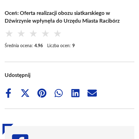
Oceń: Oferta realizacji obozu siatkarskiego w
Dźwirzynie wpłynęła do Urzędu Miasta Racibórz
★
★
★
★
★
Średnia ocena:
4.96
Liczba ocen:
9
Udostępnij
Share
Share
Share
Share
Share
Share
on
on
on
on
on
on
Facebook
X
Pinterest
WhatsApp
LinkedIn
Email
(Twitter)