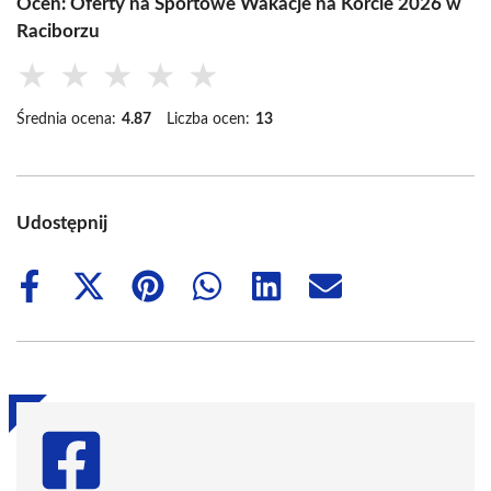
Oceń: Oferty na Sportowe Wakacje na Korcie 2026 w
Raciborzu
★
★
★
★
★
Średnia ocena:
4.87
Liczba ocen:
13
Udostępnij
Share
Share
Share
Share
Share
Share
on
on
on
on
on
on
Facebook
X
Pinterest
WhatsApp
LinkedIn
Email
(Twitter)