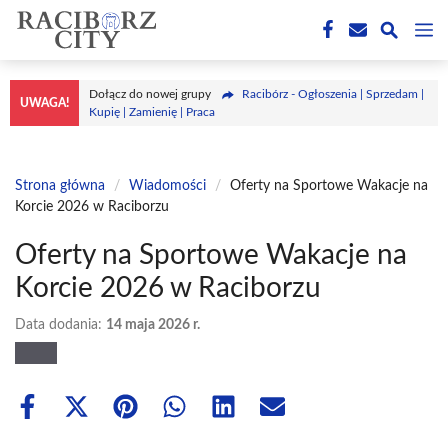
Przejdź
M
do
treści
Dołącz do nowej grupy
Racibórz - Ogłoszenia | Sprzedam |
UWAGA!
Kupię | Zamienię | Praca
Strona główna
/
Wiadomości
/
Oferty na Sportowe Wakacje na
Korcie 2026 w Raciborzu
Oferty na Sportowe Wakacje na
Korcie 2026 w Raciborzu
Data dodania:
14 maja 2026 r.
Share
Share
Share
Share
Share
Share
on
on
on
on
on
on
Facebook
X
Pinterest
WhatsApp
LinkedIn
Email