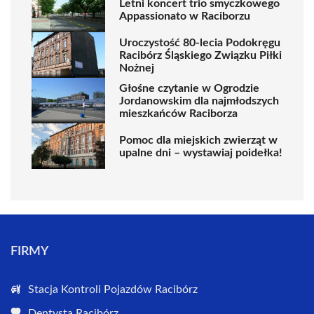
Letni koncert trio smyczkowego
Appassionato w Raciborzu
Uroczystość 80-lecia Podokręgu
Racibórz Śląskiego Związku Piłki
Nożnej
Głośne czytanie w Ogrodzie
Jordanowskim dla najmłodszych
mieszkańców Raciborza
Pomoc dla miejskich zwierząt w
upalne dni – wystawiaj poidełka!
FIRMY
Stacja Kontroli Pojazdów Racibórz
Dentysta Racibórz