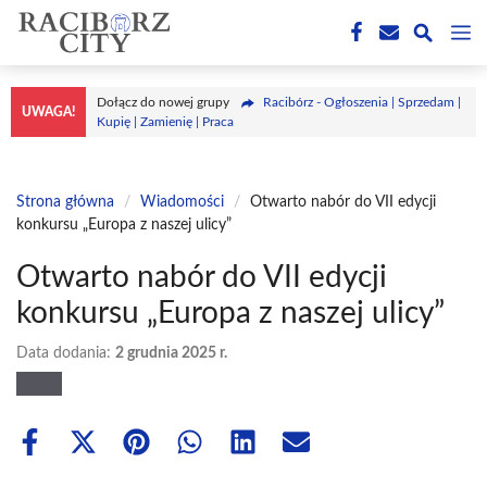
Przejdź
M
do
treści
Dołącz do nowej grupy
Racibórz - Ogłoszenia | Sprzedam |
UWAGA!
Kupię | Zamienię | Praca
Strona główna
/
Wiadomości
/
Otwarto nabór do VII edycji
konkursu „Europa z naszej ulicy”
Otwarto nabór do VII edycji
konkursu „Europa z naszej ulicy”
Data dodania:
2 grudnia 2025 r.
Share
Share
Share
Share
Share
Share
on
on
on
on
on
on
Facebook
X
Pinterest
WhatsApp
LinkedIn
Email