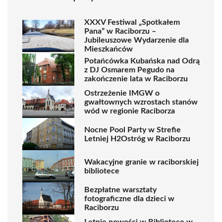
XXXV Festiwal „Spotkałem
Pana” w Raciborzu –
Jubileuszowe Wydarzenie dla
Mieszkańców
Potańcówka Kubańska nad Odrą
z DJ Osmarem Pegudo na
zakończenie lata w Raciborzu
Ostrzeżenie IMGW o
gwałtownych wzrostach stanów
wód w regionie Raciborza
Nocne Pool Party w Strefie
Letniej H2Ostróg w Raciborzu
Wakacyjne granie w raciborskiej
bibliotece
Bezpłatne warsztaty
fotograficzne dla dzieci w
Raciborzu
Letnie nowości w Bibliotece w