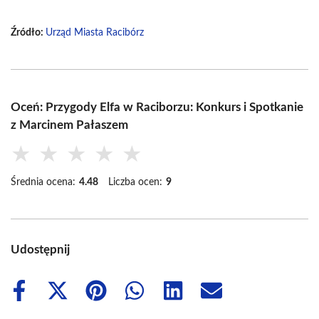
Źródło:
Urząd Miasta Racibórz
Oceń: Przygody Elfa w Raciborzu: Konkurs i Spotkanie
z Marcinem Pałaszem
★
★
★
★
★
Średnia ocena:
4.48
Liczba ocen:
9
Udostępnij
Share
Share
Share
Share
Share
Share
on
on
on
on
on
on
Facebook
X
Pinterest
WhatsApp
LinkedIn
Email