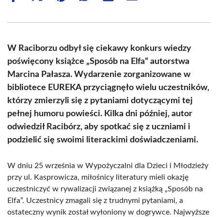
on
on
on
on
on
on
Facebook
X
Pinterest
WhatsApp
LinkedIn
Email
(Twitter)
W Raciborzu odbył się ciekawy konkurs wiedzy
poświęcony książce „Sposób na Elfa” autorstwa
Marcina Pałasza. Wydarzenie zorganizowane w
bibliotece EUREKA przyciągnęło wielu uczestników,
którzy zmierzyli się z pytaniami dotyczącymi tej
pełnej humoru powieści. Kilka dni później, autor
odwiedził Racibórz, aby spotkać się z uczniami i
podzielić się swoimi literackimi doświadczeniami.
W dniu 25 września w Wypożyczalni dla Dzieci i Młodzieży
przy ul. Kasprowicza, miłośnicy literatury mieli okazję
uczestniczyć w rywalizacji związanej z książką „Sposób na
Elfa”. Uczestnicy zmagali się z trudnymi pytaniami, a
ostateczny wynik został wyłoniony w dogrywce. Najwyższe