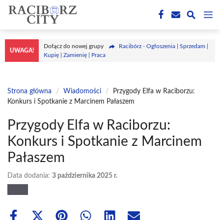
Przejdź
M
do
treści
Dołącz do nowej grupy
Racibórz - Ogłoszenia | Sprzedam |
UWAGA!
Kupię | Zamienię | Praca
Strona główna
/
Wiadomości
/
Przygody Elfa w Raciborzu:
Konkurs i Spotkanie z Marcinem Pałaszem
Przygody Elfa w Raciborzu:
Konkurs i Spotkanie z Marcinem
Pałaszem
Data dodania:
3 października 2025 r.
Share
Share
Share
Share
Share
Share