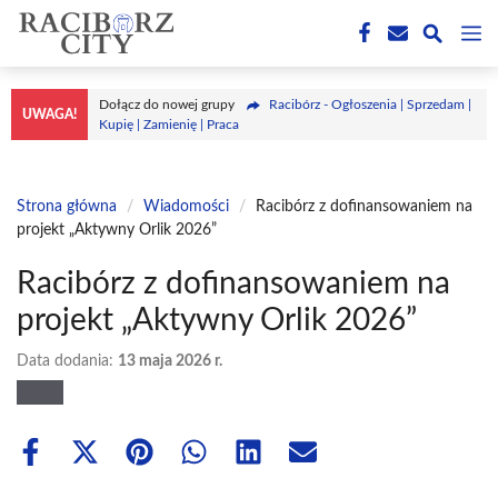
Przejdź
M
do
treści
Dołącz do nowej grupy
Racibórz - Ogłoszenia | Sprzedam |
UWAGA!
Kupię | Zamienię | Praca
Strona główna
/
Wiadomości
/
Racibórz z dofinansowaniem na
projekt „Aktywny Orlik 2026”
Racibórz z dofinansowaniem na
projekt „Aktywny Orlik 2026”
Data dodania:
13 maja 2026 r.
Share
Share
Share
Share
Share
Share
on
on
on
on
on
on
Facebook
X
Pinterest
WhatsApp
LinkedIn
Email