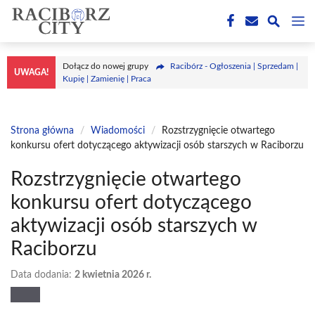
Przejdź
M
do
treści
Dołącz do nowej grupy
Racibórz - Ogłoszenia | Sprzedam |
UWAGA!
Kupię | Zamienię | Praca
Strona główna
/
Wiadomości
/
Rozstrzygnięcie otwartego
konkursu ofert dotyczącego aktywizacji osób starszych w Raciborzu
Rozstrzygnięcie otwartego
konkursu ofert dotyczącego
aktywizacji osób starszych w
Raciborzu
Data dodania:
2 kwietnia 2026 r.