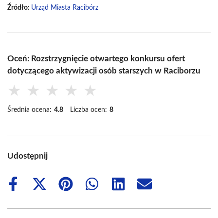
Źródło:
Urząd Miasta Racibórz
Oceń: Rozstrzygnięcie otwartego konkursu ofert
dotyczącego aktywizacji osób starszych w Raciborzu
★
★
★
★
★
Średnia ocena:
4.8
Liczba ocen:
8
Udostępnij
Share
Share
Share
Share
Share
Share
on
on
on
on
on
on
Facebook
X
Pinterest
WhatsApp
LinkedIn
Email
(Twitter)