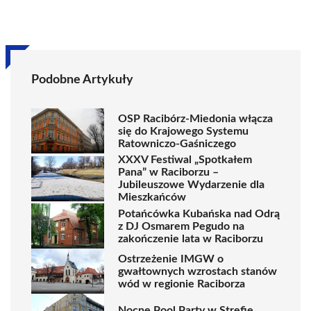
Podobne Artykuły
OSP Racibórz-Miedonia włącza
się do Krajowego Systemu
Ratowniczo-Gaśniczego
XXXV Festiwal „Spotkałem
Pana” w Raciborzu –
Jubileuszowe Wydarzenie dla
Mieszkańców
Potańcówka Kubańska nad Odrą
z DJ Osmarem Pegudo na
zakończenie lata w Raciborzu
Ostrzeżenie IMGW o
gwałtownych wzrostach stanów
wód w regionie Raciborza
Nocne Pool Party w Strefie