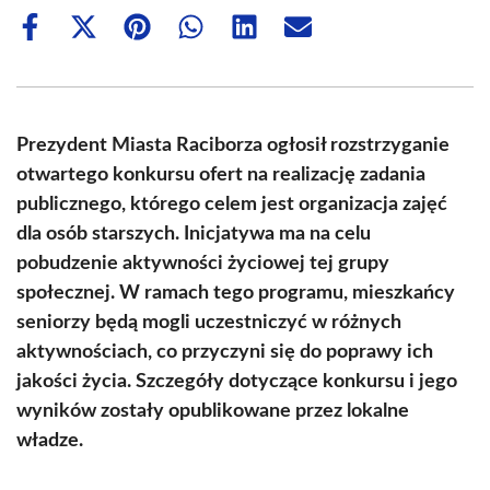
Share
Share
Share
Share
Share
Share
on
on
on
on
on
on
Facebook
X
Pinterest
WhatsApp
LinkedIn
Email
(Twitter)
Prezydent Miasta Raciborza ogłosił rozstrzyganie
otwartego konkursu ofert na realizację zadania
publicznego, którego celem jest organizacja zajęć
dla osób starszych. Inicjatywa ma na celu
pobudzenie aktywności życiowej tej grupy
społecznej. W ramach tego programu, mieszkańcy
seniorzy będą mogli uczestniczyć w różnych
aktywnościach, co przyczyni się do poprawy ich
jakości życia. Szczegóły dotyczące konkursu i jego
wyników zostały opublikowane przez lokalne
władze.