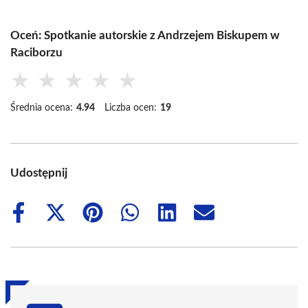
Oceń: Spotkanie autorskie z Andrzejem Biskupem w
Raciborzu
★
★
★
★
★
Średnia ocena:
4.94
Liczba ocen:
19
Udostępnij
Share
Share
Share
Share
Share
Share
on
on
on
on
on
on
Facebook
X
Pinterest
WhatsApp
LinkedIn
Email
(Twitter)