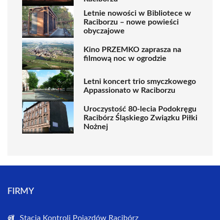
Letnie nowości w Bibliotece w
Raciborzu – nowe powieści
obyczajowe
Kino PRZEMKO zaprasza na
filmową noc w ogrodzie
Letni koncert trio smyczkowego
Appassionato w Raciborzu
Uroczystość 80-lecia Podokręgu
Racibórz Śląskiego Związku Piłki
Nożnej
FIRMY
Stacja Kontroli Pojazdów Racibórz