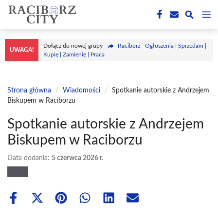
Przejdź
M
do
treści
Dołącz do nowej grupy
Racibórz - Ogłoszenia | Sprzedam |
UWAGA!
Kupię | Zamienię | Praca
Strona główna
/
Wiadomości
/
Spotkanie autorskie z Andrzejem
Biskupem w Raciborzu
Spotkanie autorskie z Andrzejem
Biskupem w Raciborzu
Data dodania:
5 czerwca 2026 r.
Share
Share
Share
Share
Share
Share
on
on
on
on
on
on
Facebook
X
Pinterest
WhatsApp
LinkedIn
Email