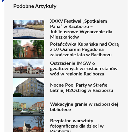
Podobne Artykuły
XXXV Festiwal „Spotkałem
Pana” w Raciborzu –
Jubileuszowe Wydarzenie dla
Mieszkańców
Potańcówka Kubańska nad Odrą
z DJ Osmarem Pegudo na
zakończenie lata w Raciborzu
Ostrzeżenie IMGW o
gwałtownych wzrostach stanów
wód w regionie Raciborza
Nocne Pool Party w Strefie
Letniej H2Ostróg w Raciborzu
Wakacyjne granie w raciborskiej
bibliotece
Bezpłatne warsztaty
fotograficzne dla dzieci w
Raciborzu