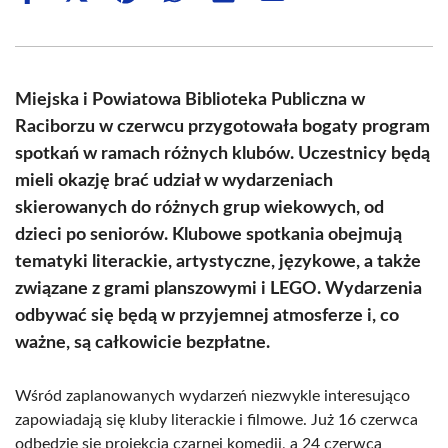
on
on
on
on
on
on
Facebook
X
Pinterest
WhatsApp
LinkedIn
Email
(Twitter)
Miejska i Powiatowa Biblioteka Publiczna w
Raciborzu w czerwcu przygotowała bogaty program
spotkań w ramach różnych klubów. Uczestnicy będą
mieli okazję brać udział w wydarzeniach
skierowanych do różnych grup wiekowych, od
dzieci po seniorów. Klubowe spotkania obejmują
tematyki literackie, artystyczne, językowe, a także
związane z grami planszowymi i LEGO. Wydarzenia
odbywać się będą w przyjemnej atmosferze i, co
ważne, są całkowicie bezpłatne.
Wśród zaplanowanych wydarzeń niezwykle interesująco
zapowiadają się kluby literackie i filmowe. Już 16 czerwca
odbędzie się projekcja czarnej komedii, a 24 czerwca