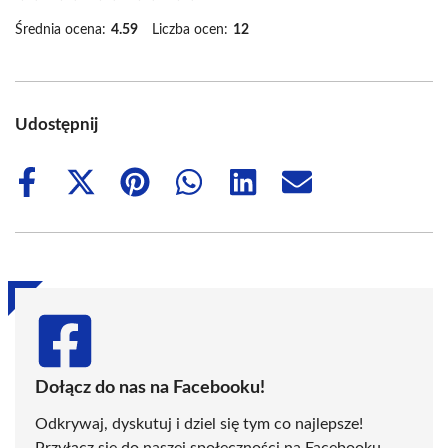
Średnia ocena:
4.59
Liczba ocen:
12
Udostępnij
Share
Share
Share
Share
Share
Share
on
on
on
on
on
on
Facebook
X
Pinterest
WhatsApp
LinkedIn
Email
(Twitter)
Dołącz do nas na Facebooku!
Odkrywaj, dyskutuj i dziel się tym co najlepsze!