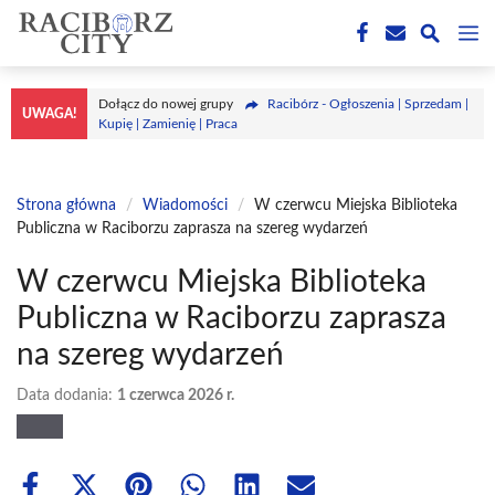
Przejdź
M
do
treści
Dołącz do nowej grupy
Racibórz - Ogłoszenia | Sprzedam |
UWAGA!
Kupię | Zamienię | Praca
Strona główna
/
Wiadomości
/
W czerwcu Miejska Biblioteka
Publiczna w Raciborzu zaprasza na szereg wydarzeń
W czerwcu Miejska Biblioteka
Publiczna w Raciborzu zaprasza
na szereg wydarzeń
Data dodania:
1 czerwca 2026 r.
Share
Share
Share
Share
Share
Share