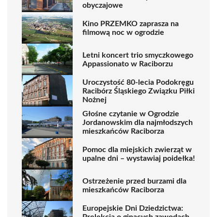
obyczajowe
Kino PRZEMKO zaprasza na
filmową noc w ogrodzie
Letni koncert trio smyczkowego
Appassionato w Raciborzu
Uroczystość 80-lecia Podokręgu
Racibórz Śląskiego Związku Piłki
Nożnej
Głośne czytanie w Ogrodzie
Jordanowskim dla najmłodszych
mieszkańców Raciborza
Pomoc dla miejskich zwierząt w
upalne dni – wystawiaj poidełka!
Ostrzeżenie przed burzami dla
mieszkańców Raciborza
Europejskie Dni Dziedzictwa:
Prelekcja o ginących zawodach