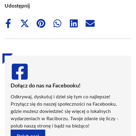
Udostępnij
Share
Share
Share
Share
Share
Share
on
on
on
on
on
on
Facebook
X
Pinterest
WhatsApp
LinkedIn
Email
(Twitter)
Dołącz do nas na Facebooku!
Odkrywaj, dyskutuj i dziel się tym co najlepsze!
Przyłącz się do naszej społeczności na Facebooku,
gdzie możesz dowiedzieć się więcej o lokalnych
wydarzeniach w Raciborzu. Twoje zdanie się liczy -
polub naszą stronę i bądź na bieżąco!