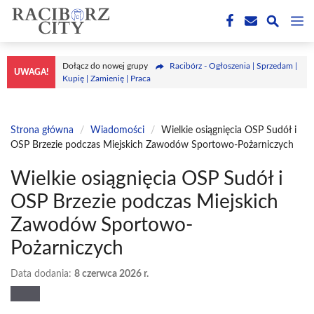
Przejdź
M
do
treści
Dołącz do nowej grupy
Racibórz - Ogłoszenia | Sprzedam |
UWAGA!
Kupię | Zamienię | Praca
Strona główna
/
Wiadomości
/
Wielkie osiągnięcia OSP Sudół i
OSP Brzezie podczas Miejskich Zawodów Sportowo-Pożarniczych
Wielkie osiągnięcia OSP Sudół i
OSP Brzezie podczas Miejskich
Zawodów Sportowo-
Pożarniczych
Data dodania:
8 czerwca 2026 r.