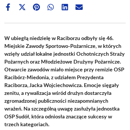
Share
Share
Share
Share
Share
Share
on
on
on
on
on
on
Facebook
X
Pinterest
WhatsApp
LinkedIn
Email
(Twitter)
W ubiegłą niedzielę w Raciborzu odbyły się 46.
Miejskie Zawody Sportowo-Pożarnicze, w których
wzięły udział lokalne jednostki Ochotniczych Straży
Pożarnych oraz Młodzieżowe Drużyny Pożarnicze.
Otwarcie zawodów miało miejsce przy remizie OSP
Racibórz-Miedonia, z udziałem Prezydenta
Raciborza, Jacka Wojciechowicza. Emocje sięgały
zenitu, a rywalizacja wśród drużyn dostarczyła
zgromadzonej publiczności niezapomnianych
wrażeń. Na szczególną uwagę zasłużyła jednostka
OSP Sudół, która odniosła znaczące sukcesy w
trzech kategoriach.