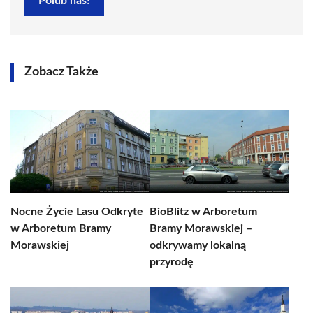
Polub nas!
Zobacz Także
Nocne Życie Lasu Odkryte
BioBlitz w Arboretum
w Arboretum Bramy
Bramy Morawskiej –
Morawskiej
odkrywamy lokalną
przyrodę