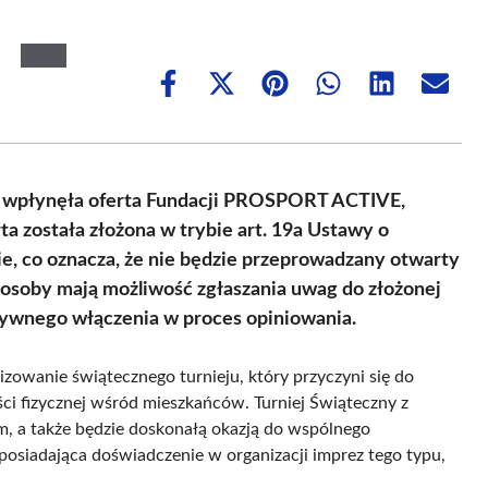
Share
Share
Share
Share
Share
Share
on
on
on
on
on
on
Facebook
X
Pinterest
WhatsApp
LinkedIn
Email
(Twitter)
du wpłynęła oferta Fundacji PROSPORT ACTIVE,
ta została złożona w trybie art. 19a Ustawy o
cie, co oznacza, że nie będzie przeprowadzany otwarty
 osoby mają możliwość zgłaszania uwag do złożonej
tywnego włączenia w proces opiniowania.
owanie świątecznego turnieju, który przyczyni się do
ści fizycznej wśród mieszkańców. Turniej Świąteczny z
m, a także będzie doskonałą okazją do wspólnego
posiadająca doświadczenie w organizacji imprez tego typu,