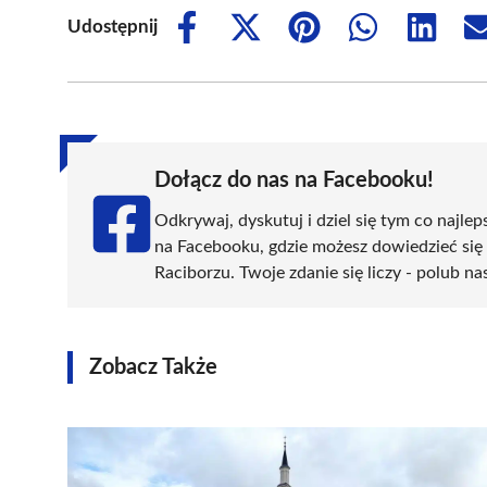
Udostępnij
Share
Share
Share
Share
Share
on
on
on
on
on
Facebook
X
Pinterest
WhatsApp
LinkedIn
(Twitter)
Dołącz do nas na Facebooku!
Odkrywaj, dyskutuj i dziel się tym co najlep
na Facebooku, gdzie możesz dowiedzieć się
Raciborzu. Twoje zdanie się liczy - polub na
Zobacz Także