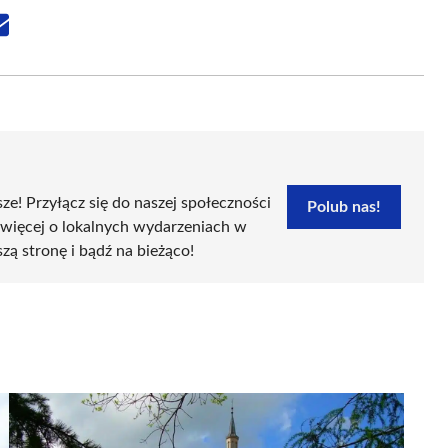
Share
on
Email
sze! Przyłącz się do naszej społeczności
Polub nas!
 więcej o lokalnych wydarzeniach w
szą stronę i bądź na bieżąco!