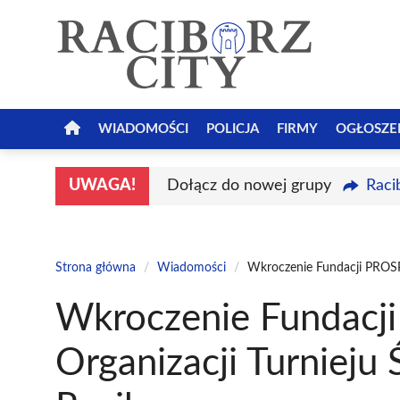
Przejdź
do
treści
WIADOMOŚCI
POLICJA
FIRMY
OGŁOSZE
UWAGA!
Dołącz do nowej grupy
Raci
Strona główna
/
Wiadomości
/
Wkroczenie Fundacji PROSP
Wkroczenie Fundac
Organizacji Turnieju