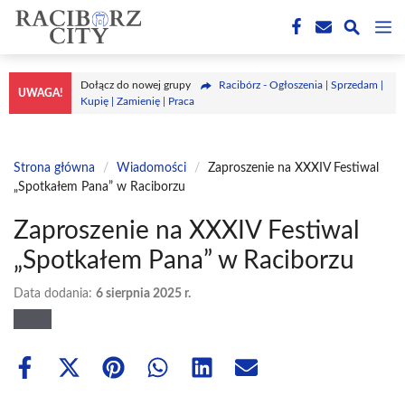
Przejdź
M
do
treści
Dołącz do nowej grupy
Racibórz - Ogłoszenia | Sprzedam |
UWAGA!
Kupię | Zamienię | Praca
Strona główna
/
Wiadomości
/
Zaproszenie na XXXIV Festiwal
„Spotkałem Pana” w Raciborzu
Zaproszenie na XXXIV Festiwal
„Spotkałem Pana” w Raciborzu
Data dodania:
6 sierpnia 2025 r.
Share
Share
Share
Share
Share
Share
on
on
on
on
on
on
Facebook
X
Pinterest
WhatsApp
LinkedIn
Email