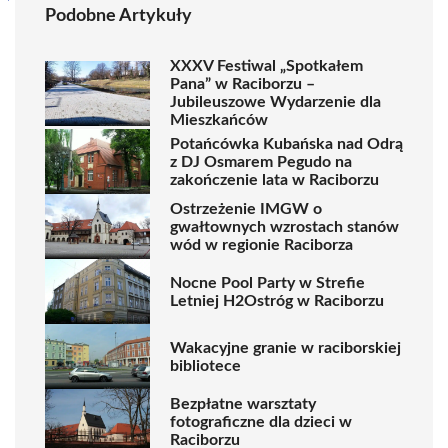
Podobne Artykuły
XXXV Festiwal „Spotkałem
Pana” w Raciborzu –
Jubileuszowe Wydarzenie dla
Mieszkańców
Potańcówka Kubańska nad Odrą
z DJ Osmarem Pegudo na
zakończenie lata w Raciborzu
Ostrzeżenie IMGW o
gwałtownych wzrostach stanów
wód w regionie Raciborza
Nocne Pool Party w Strefie
Letniej H2Ostróg w Raciborzu
Wakacyjne granie w raciborskiej
bibliotece
Bezpłatne warsztaty
fotograficzne dla dzieci w
Raciborzu