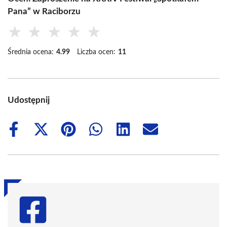
Pana” w Raciborzu
★
★
★
★
★
Średnia ocena:
4.99
Liczba ocen:
11
Udostępnij
Share
Share
Share
Share
Share
Share
on
on
on
on
on
on
Facebook
X
Pinterest
WhatsApp
LinkedIn
Email
(Twitter)