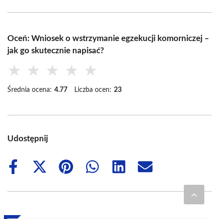
Oceń: Wniosek o wstrzymanie egzekucji komorniczej –
jak go skutecznie napisać?
★
★
★
★
★
Średnia ocena:
4.77
Liczba ocen:
23
Udostępnij
Share
Share
Share
Share
Share
Share
on
on
on
on
on
on
Facebook
X
Pinterest
WhatsApp
LinkedIn
Email
(Twitter)