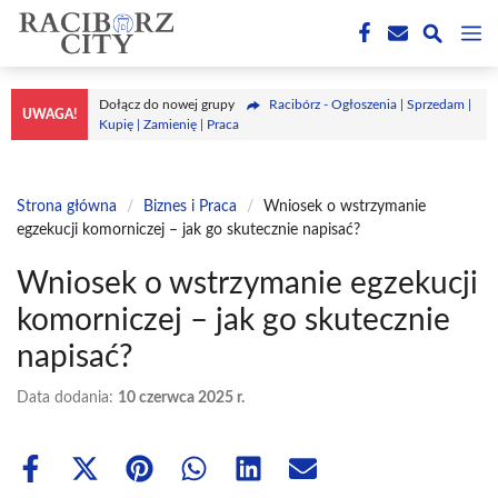
Przejdź
M
do
treści
Dołącz do nowej grupy
Racibórz - Ogłoszenia | Sprzedam |
UWAGA!
Kupię | Zamienię | Praca
Strona główna
/
Biznes i Praca
/
Wniosek o wstrzymanie
egzekucji komorniczej – jak go skutecznie napisać?
Wniosek o wstrzymanie egzekucji
komorniczej – jak go skutecznie
napisać?
Data dodania:
10 czerwca 2025 r.
Share
Share
Share
Share
Share
Share
on
on
on
on
on
on