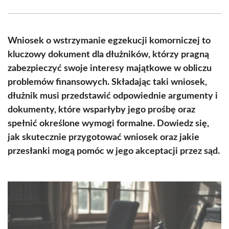
Facebook
X
Pinterest
WhatsApp
LinkedIn
Email
(Twitter)
Wniosek o wstrzymanie egzekucji komorniczej to
kluczowy dokument dla dłużników, którzy pragną
zabezpieczyć swoje interesy majątkowe w obliczu
problemów finansowych. Składając taki wniosek,
dłużnik musi przedstawić odpowiednie argumenty i
dokumenty, które wsparłyby jego prośbę oraz
spełnić określone wymogi formalne. Dowiedz się,
jak skutecznie przygotować wniosek oraz jakie
przesłanki mogą pomóc w jego akceptacji przez sąd.