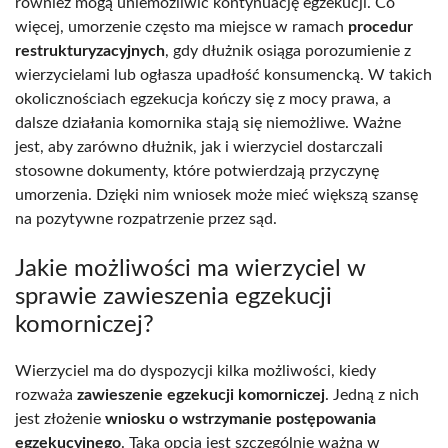
również mogą uniemożliwić kontynuację egzekucji. Co
więcej, umorzenie często ma miejsce w ramach
procedur
restrukturyzacyjnych
, gdy dłużnik osiąga porozumienie z
wierzycielami lub ogłasza upadłość konsumencką. W takich
okolicznościach egzekucja kończy się z mocy prawa, a
dalsze działania komornika stają się niemożliwe. Ważne
jest, aby zarówno dłużnik, jak i wierzyciel dostarczali
stosowne dokumenty, które potwierdzają przyczynę
umorzenia. Dzięki nim wniosek może mieć większą szansę
na pozytywne rozpatrzenie przez sąd.
Jakie możliwości ma wierzyciel w
sprawie zawieszenia egzekucji
komorniczej?
Wierzyciel ma do dyspozycji kilka możliwości, kiedy
rozważa
zawieszenie egzekucji komorniczej
. Jedną z nich
jest złożenie
wniosku o wstrzymanie postępowania
egzekucyjnego
. Taka opcja jest szczególnie ważna w