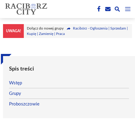
Przejdź
M
do
treści
Dołącz do nowej grupy
Racibórz - Ogłoszenia | Sprzedam |
UWAGA!
Kupię | Zamienię | Praca
Spis treści
Wstęp
Grupy
Proboszczowie