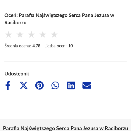
Oceń: Parafia Najświętszego Serca Pana Jezusa w
Raciborzu
★
★
★
★
★
Średnia ocena:
4.78
Liczba ocen:
10
Udostępnij
Share
Share
Share
Share
Share
Share
on
on
on
on
on
on
Facebook
X
Pinterest
WhatsApp
LinkedIn
Email
(Twitter)
Parafia Najświętszego Serca Pana Jezusa w Raciborzu