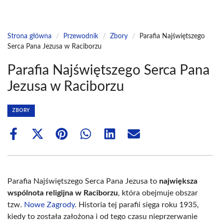
Strona główna
/
Przewodnik
/
Zbory
/
Parafia Najświętszego
Serca Pana Jezusa w Raciborzu
Parafia Najświętszego Serca Pana
Jezusa w Raciborzu
ZBORY
Share
Share
Share
Share
Share
Share
on
on
on
on
on
on
Facebook
X
Pinterest
WhatsApp
LinkedIn
Email
(Twitter)
Parafia Najświętszego Serca Pana Jezusa to
największa
wspólnota religijna w Raciborzu
, która obejmuje obszar
tzw.
Nowe Zagrody
. Historia tej parafii sięga roku 1935,
kiedy to została założona i od tego czasu nieprzerwanie