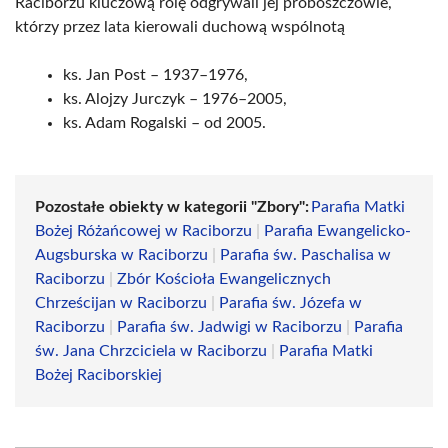
Raciborzu kluczową rolę odgrywali jej proboszczowie,
którzy przez lata kierowali duchową wspólnotą
ks. Jan Post – 1937–1976,
ks. Alojzy Jurczyk – 1976–2005,
ks. Adam Rogalski – od 2005.
Pozostałe obiekty w kategorii "Zbory":
Parafia Matki
Bożej Różańcowej w Raciborzu
|
Parafia Ewangelicko-
Augsburska w Raciborzu
|
Parafia św. Paschalisa w
Raciborzu
|
Zbór Kościoła Ewangelicznych
Chrześcijan w Raciborzu
|
Parafia św. Józefa w
Raciborzu
|
Parafia św. Jadwigi w Raciborzu
|
Parafia
św. Jana Chrzciciela w Raciborzu
|
Parafia Matki
Bożej Raciborskiej