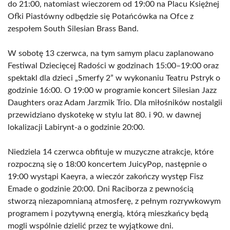
do 21:00, natomiast wieczorem od 19:00 na Placu Księżnej
Ofki Piastówny odbędzie się Potańcówka na Ofce z
zespołem South Silesian Brass Band.
W sobotę 13 czerwca, na tym samym placu zaplanowano
Festiwal Dziecięcej Radości w godzinach 15:00–19:00 oraz
spektakl dla dzieci „Smerfy 2” w wykonaniu Teatru Pstryk o
godzinie 16:00. O 19:00 w programie koncert Silesian Jazz
Daughters oraz Adam Jarzmik Trio. Dla miłośników nostalgii
przewidziano dyskotekę w stylu lat 80. i 90. w dawnej
lokalizacji Labirynt-a o godzinie 20:00.
Niedziela 14 czerwca obfituje w muzyczne atrakcje, które
rozpoczną się o 18:00 koncertem JuicyPop, następnie o
19:00 wystąpi Kaeyra, a wieczór zakończy występ Fisz
Emade o godzinie 20:00. Dni Raciborza z pewnością
stworzą niezapomnianą atmosferę, z pełnym rozrywkowym
programem i pozytywną energią, którą mieszkańcy będą
mogli wspólnie dzielić przez te wyjątkowe dni.