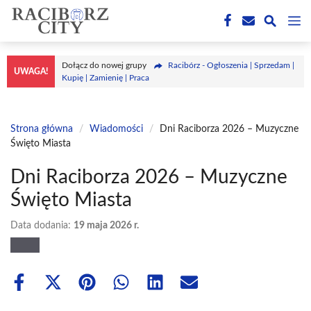
Przejdź
M
do
treści
Dołącz do nowej grupy
Racibórz - Ogłoszenia | Sprzedam |
UWAGA!
Kupię | Zamienię | Praca
Strona główna
/
Wiadomości
/
Dni Raciborza 2026 – Muzyczne
Święto Miasta
Dni Raciborza 2026 – Muzyczne
Święto Miasta
Data dodania:
19 maja 2026 r.
Share
Share
Share
Share
Share
Share
on
on
on
on
on
on
Facebook
X
Pinterest
WhatsApp
LinkedIn
Email