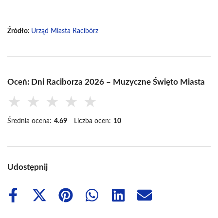
Źródło:
Urząd Miasta Racibórz
Oceń: Dni Raciborza 2026 – Muzyczne Święto Miasta
★
★
★
★
★
Średnia ocena:
4.69
Liczba ocen:
10
Udostępnij
Share
Share
Share
Share
Share
Share
on
on
on
on
on
on
Facebook
X
Pinterest
WhatsApp
LinkedIn
Email