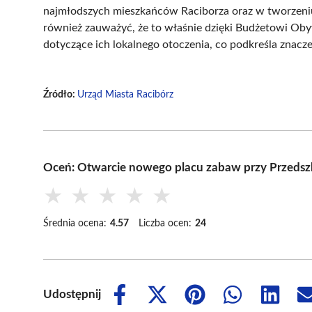
najmłodszych mieszkańców Raciborza oraz w tworzeniu 
również zauważyć, że to właśnie dzięki Budżetowi Ob
dotyczące ich lokalnego otoczenia, co podkreśla znac
Źródło:
Urząd Miasta Racibórz
Oceń: Otwarcie nowego placu zabaw przy Przedsz
★
★
★
★
★
Średnia ocena:
4.57
Liczba ocen:
24
Udostępnij
Share
Share
Share
Share
Share
on
on
on
on
on