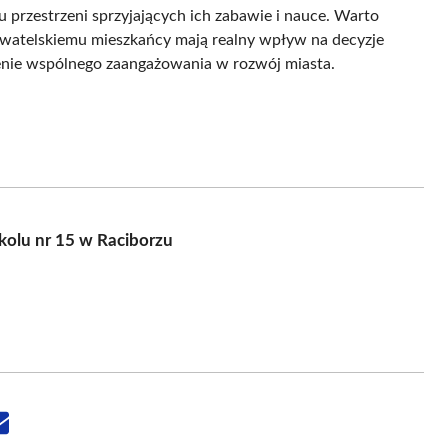
przestrzeni sprzyjających ich zabawie i nauce. Warto
ywatelskiemu mieszkańcy mają realny wpływ na decyzje
zenie wspólnego zaangażowania w rozwój miasta.
kolu nr 15 w Raciborzu
Share
on