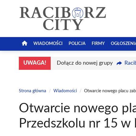
Przejdź
do
treści
WIADOMOŚCI
POLICJA
FIRMY
OGŁOSZENI
UWAGA!
Dołącz do nowej grupy
Raci
Strona główna
/
Wiadomości
/
Otwarcie nowego placu zab
Otwarcie nowego pl
Przedszkolu nr 15 w