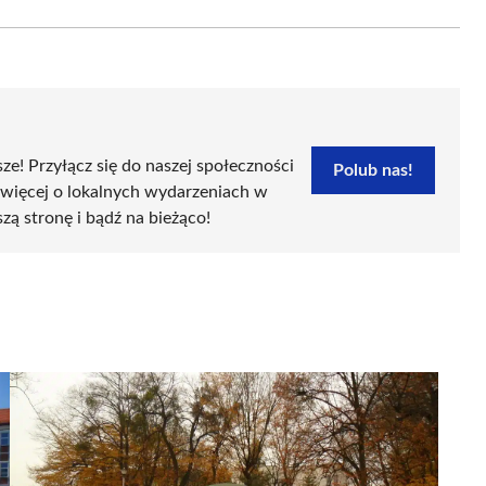
Email
sze! Przyłącz się do naszej społeczności
Polub nas!
 więcej o lokalnych wydarzeniach w
szą stronę i bądź na bieżąco!