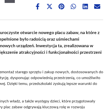
Share
Share
Share
Share
Share
Share
on
on
on
on
on
on
Facebook
X
Pinterest
WhatsApp
LinkedIn
Email
(Twitter)
 uroczyste otwarcie nowego placu zabaw, na które z
zepełnione było radością oraz uśmiechami
 nowych urządzeń. Inwestycja ta, zrealizowana w
kszenie atrakcyjności i funkcjonalności przestrzeni
demontaż starego sprzętu i zakup nowych, dostosowanych do
stycję, dysponując odpowiednią przestrzenią, co umożliwiło
j. Dzięki temu, przedszkolaki zyskują lepsze warunki do
alnych władz, a także występy dzieci, które przygotowały
owy plac zabaw odgrywają kluczową rolę w rozwoju