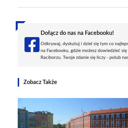
Facebook
X
Pinterest
WhatsApp
LinkedIn
(Twitter)
Dołącz do nas na Facebooku!
Odkrywaj, dyskutuj i dziel się tym co najlep
na Facebooku, gdzie możesz dowiedzieć się
Raciborzu. Twoje zdanie się liczy - polub na
Zobacz Także