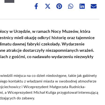
Share
Share
Share
Share
Share
Share
on
on
on
on
on
on
Facebook
X
Pinterest
WhatsApp
LinkedIn
Email
(Twitter)
 Nocy w Urzędzie, w ramach Nocy Muzeów, która
stnicy mieli okazję odkryć historię oraz tajemnice
limatu dawnej fabryki czekolady. Wydarzenie
ne atrakcje dostarczyły niezapomnianych wrażeń.
niach z gośćmi, co nadawało wydarzeniu niezwykły
edzili miejsca na co dzień niedostępne, takie jak gabinety
iego kontaktu z władzami miasta w swobodnej atmosferze
Wojciechowicz i Wiceprezydent Małgorzata Rudnicka-
i, a Wiceprezydent Michał Kuliga przygotował interesującą
edzających do zabawy.