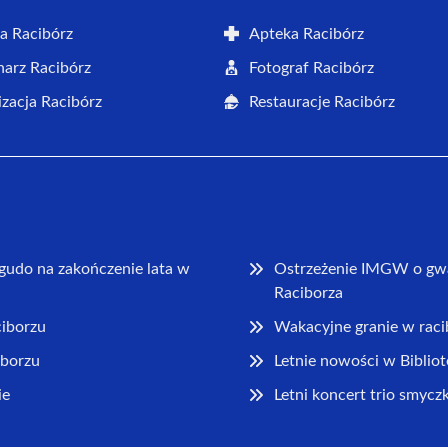
a Racibórz
Apteka Racibórz
arz Racibórz
Fotograf Racibórz
zacja Racibórz
Restauracje Racibórz
udo na zakończenie lata w
Ostrzeżenie IMGW o gw
Raciborza
ciborzu
Wakacyjne granie w racib
iborzu
Letnie nowości w Biblio
ie
Letni koncert trio smyc