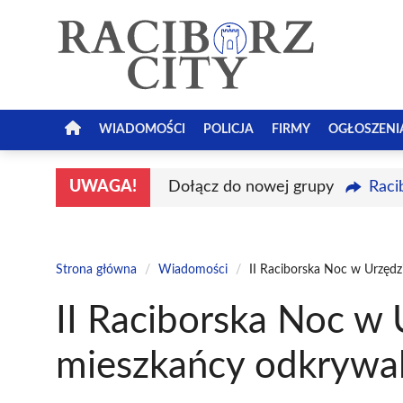
Przejdź
do
treści
WIADOMOŚCI
POLICJA
FIRMY
OGŁOSZENI
UWAGA!
Dołącz do nowej grupy
Raci
Strona główna
/
Wiadomości
/
II Raciborska Noc w Urzędz
II Raciborska Noc w 
mieszkańcy odkrywal