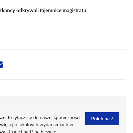
zkańcy odkrywali tajemnice magistratu
Share
on
Email
sze! Przyłącz się do naszej społeczności
Polub nas!
 więcej o lokalnych wydarzeniach w
szą stronę i bądź na bieżąco!