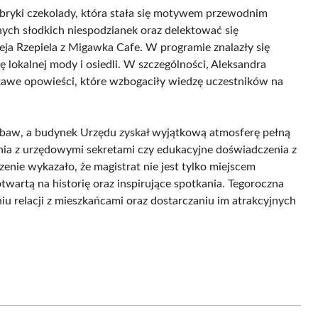
abryki czekolady, która stała się motywem przewodnim
ych słodkich niespodzianek oraz delektować się
ja Rzepiela z Migawka Cafe. W programie znalazły się
ę lokalnej mody i osiedli. W szczególności, Aleksandra
ekawe opowieści, które wzbogaciły wiedzę uczestników na
 zabaw, a budynek Urzędu zyskał wyjątkową atmosferę pełną
tkarnia z urzędowymi sekretami czy edukacyjne doświadczenia z
enie wykazało, że magistrat nie jest tylko miejscem
twartą na historię oraz inspirujące spotkania. Tegoroczna
u relacji z mieszkańcami oraz dostarczaniu im atrakcyjnych