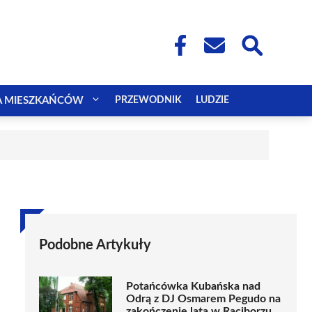
A MIESZKAŃCÓW
PRZEWODNIK
LUDZIE
Podobne Artykuły
Potańcówka Kubańska nad
Odrą z DJ Osmarem Pegudo na
zakończenie lata w Raciborzu