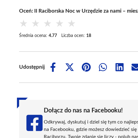
Oceń: II Raciborska Noc w Urzędzie za nami – mies
★
★
★
★
★
Średnia ocena:
4.77
Liczba ocen:
18
Udostępnij
Share
Share
Share
Share
Share
on
on
on
on
on
Facebook
X
Pinterest
WhatsApp
LinkedIn
(Twitter)
Dołącz do nas na Facebooku!
Odkrywaj, dyskutuj i dziel się tym co najlep
na Facebooku, gdzie możesz dowiedzieć się
Raciborzu. Twoje zdanie się liczy - polub na