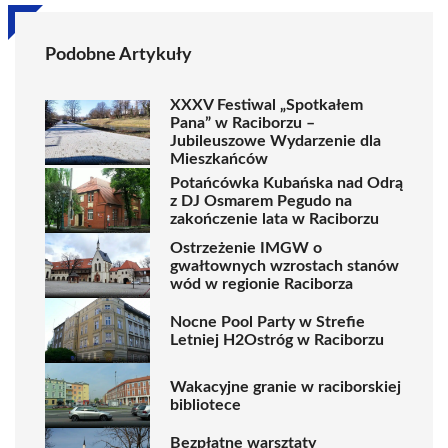
Podobne Artykuły
XXXV Festiwal „Spotkałem
Pana” w Raciborzu –
Jubileuszowe Wydarzenie dla
Mieszkańców
Potańcówka Kubańska nad Odrą
z DJ Osmarem Pegudo na
zakończenie lata w Raciborzu
Ostrzeżenie IMGW o
gwałtownych wzrostach stanów
wód w regionie Raciborza
Nocne Pool Party w Strefie
Letniej H2Ostróg w Raciborzu
Wakacyjne granie w raciborskiej
bibliotece
Bezpłatne warsztaty