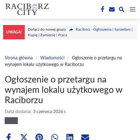
Przejdź
M
do
treści
Dołącz do nowej grupy
Racibórz - Ogłoszenia | Sprzedam |
UWAGA!
Kupię | Zamienię | Praca
Strona główna
/
Wiadomości
/
Ogłoszenie o przetargu na
wynajem lokalu użytkowego w Raciborzu
Ogłoszenie o przetargu na
wynajem lokalu użytkowego w
Raciborzu
Data dodania:
3 czerwca 2026 r.
Share
Share
Share
Share
Share
Share