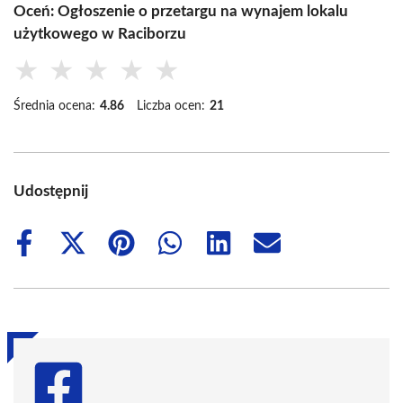
Oceń: Ogłoszenie o przetargu na wynajem lokalu
użytkowego w Raciborzu
★
★
★
★
★
Średnia ocena:
4.86
Liczba ocen:
21
Udostępnij
Share
Share
Share
Share
Share
Share
on
on
on
on
on
on
Facebook
X
Pinterest
WhatsApp
LinkedIn
Email
(Twitter)