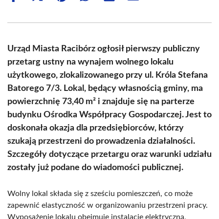
on
on
on
on
on
on
Facebook
X
Pinterest
WhatsApp
LinkedIn
Email
(Twitter)
Urząd Miasta Racibórz ogłosił pierwszy publiczny
przetarg ustny na wynajem wolnego lokalu
użytkowego, zlokalizowanego przy ul. Króla Stefana
Batorego 7/3. Lokal, będący własnością gminy, ma
powierzchnię 73,40 m² i znajduje się na parterze
budynku Ośrodka Współpracy Gospodarczej. Jest to
doskonała okazja dla przedsiębiorców, którzy
szukają przestrzeni do prowadzenia działalności.
Szczegóły dotyczące przetargu oraz warunki udziału
zostały już podane do wiadomości publicznej.
Wolny lokal składa się z sześciu pomieszczeń, co może
zapewnić elastyczność w organizowaniu przestrzeni pracy.
Wyposażenie lokalu obejmuje instalację elektryczną,