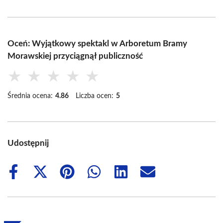
Oceń: Wyjątkowy spektakl w Arboretum Bramy
Morawskiej przyciągnął publiczność
★
★
★
★
★
Średnia ocena:
4.86
Liczba ocen:
5
Udostępnij
Share
Share
Share
Share
Share
Share
on
on
on
on
on
on
Facebook
X
Pinterest
WhatsApp
LinkedIn
Email
(Twitter)