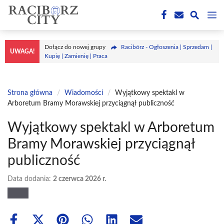
Przejdź
M
do
treści
Dołącz do nowej grupy
Racibórz - Ogłoszenia | Sprzedam |
UWAGA!
Kupię | Zamienię | Praca
Strona główna
/
Wiadomości
/
Wyjątkowy spektakl w
Arboretum Bramy Morawskiej przyciągnął publiczność
Wyjątkowy spektakl w Arboretum
Bramy Morawskiej przyciągnął
publiczność
Data dodania:
2 czerwca 2026 r.
Share
Share
Share
Share
Share
Share