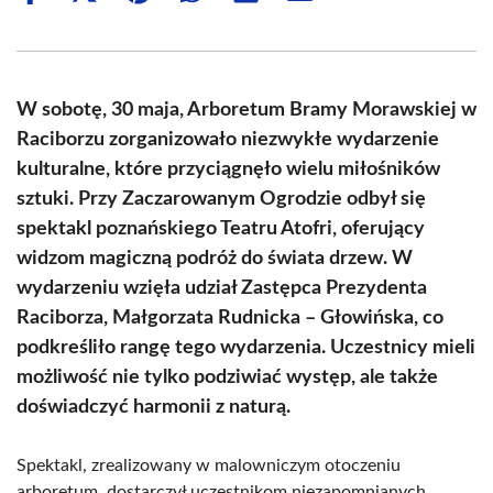
on
on
on
on
on
on
Facebook
X
Pinterest
WhatsApp
LinkedIn
Email
(Twitter)
W sobotę, 30 maja, Arboretum Bramy Morawskiej w
Raciborzu zorganizowało niezwykłe wydarzenie
kulturalne, które przyciągnęło wielu miłośników
sztuki. Przy Zaczarowanym Ogrodzie odbył się
spektakl poznańskiego Teatru Atofri, oferujący
widzom magiczną podróż do świata drzew. W
wydarzeniu wzięła udział Zastępca Prezydenta
Raciborza, Małgorzata Rudnicka – Głowińska, co
podkreśliło rangę tego wydarzenia. Uczestnicy mieli
możliwość nie tylko podziwiać występ, ale także
doświadczyć harmonii z naturą.
Spektakl, zrealizowany w malowniczym otoczeniu
arboretum, dostarczył uczestnikom niezapomnianych