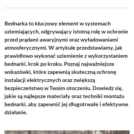
Facebook
X
Pinterest
WhatsApp
LinkedIn
Email
(Twitter)
Bednarka to kluczowy element w systemach
uziemiających, odgrywający istotną rolę w ochronie
przed prądami awaryjnymi oraz wyładowaniami
atmosferycznymi. W artykule przedstawiamy, jak
prawidłowo wykonać uziemienie z wykorzystaniem
bednarki, krok po kroku. Poznaj najważniejsze
wskazówki, które zapewnią skuteczną ochronę
instalacji elektrycznych oraz zwiększą
bezpieczeństwo w Twoim otoczeniu. Dowiedz się,
jakie są najlepsze materiały oraz techniki montażu
bednarki, aby zapewnić jej długotrwałe i efektywne
działanie.