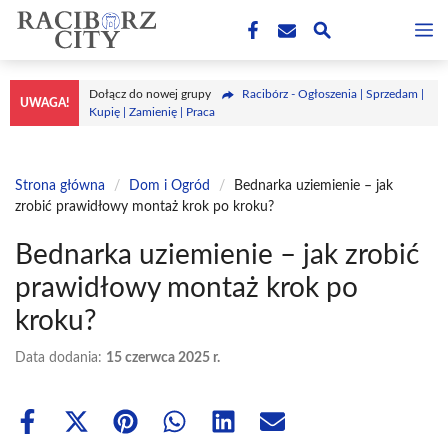
Przejdź
M
do
treści
Dołącz do nowej grupy
Racibórz - Ogłoszenia | Sprzedam |
UWAGA!
Kupię | Zamienię | Praca
Strona główna
/
Dom i Ogród
/
Bednarka uziemienie – jak
zrobić prawidłowy montaż krok po kroku?
Bednarka uziemienie – jak zrobić
prawidłowy montaż krok po
kroku?
Data dodania:
15 czerwca 2025 r.
Share
Share
Share
Share
Share
Share
on
on
on
on
on
on