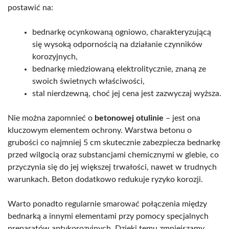
postawić na:
bednarkę ocynkowaną ogniowo, charakteryzującą
się wysoką odpornością na działanie czynników
korozyjnych,
bednarkę miedziowaną elektrolitycznie, znaną ze
swoich świetnych właściwości,
stal nierdzewną, choć jej cena jest zazwyczaj wyższa.
Nie można zapomnieć o
betonowej otulinie
– jest ona
kluczowym elementem ochrony. Warstwa betonu o
grubości co najmniej 5 cm skutecznie zabezpiecza bednarkę
przed wilgocią oraz substancjami chemicznymi w glebie, co
przyczynia się do jej większej trwałości, nawet w trudnych
warunkach. Beton dodatkowo redukuje ryzyko korozji.
Warto ponadto regularnie smarować połączenia między
bednarką a innymi elementami przy pomocy specjalnych
preparatów antykorozyjnych. Dzięki temu zmniejszamy