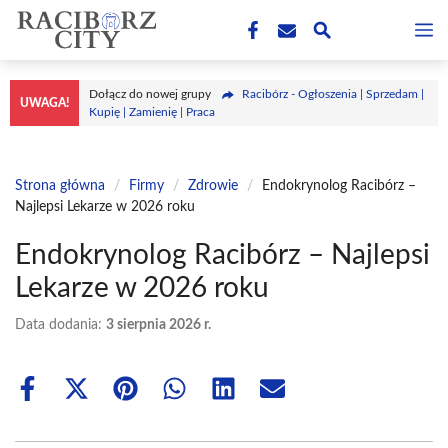
Przejdź
M
do
treści
Dołącz do nowej grupy
Racibórz - Ogłoszenia | Sprzedam |
UWAGA!
Kupię | Zamienię | Praca
Strona główna
/
Firmy
/
Zdrowie
/
Endokrynolog Racibórz –
Najlepsi Lekarze w 2026 roku
Endokrynolog Racibórz – Najlepsi
Lekarze w 2026 roku
Data dodania:
3 sierpnia 2026 r.
Share
Share
Share
Share
Share
Share
on
on
on
on
on
on
Facebook
X
Pinterest
WhatsApp
LinkedIn
Email
(Twitter)