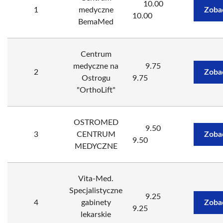
10.00
1
medyczne
Zoba
10.00
BemaMed
Centrum
medyczne na
9.75
2
Zoba
Ostrogu
9.75
"OrthoLift"
OSTROMED
9.50
3
CENTRUM
Zoba
9.50
MEDYCZNE
Vita-Med.
Specjalistyczne
9.25
4
gabinety
Zoba
9.25
lekarskie