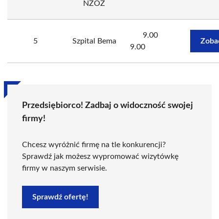
NZOZ
9.00
5
Szpital Bema
Zoba
9.00
Przedsiębiorco! Zadbaj o widoczność swojej
firmy!
Chcesz wyróżnić firmę na tle konkurencji?
Sprawdź jak możesz wypromować wizytówkę
firmy w naszym serwisie.
Sprawdź ofertę!