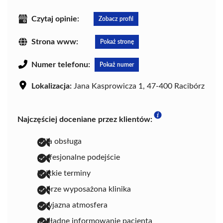
Czytaj opinie:
Zobacz profil
Strona www:
Pokaż stronę
Numer telefonu:
Pokaż numer
Lokalizacja:
Jana Kasprowicza 1, 47-400 Racibórz
Najczęściej doceniane przez klientów:
miła obsługa
profesjonalne podejście
krótkie terminy
dobrze wyposażona klinika
przyjazna atmosfera
dokładne informowanie pacjenta