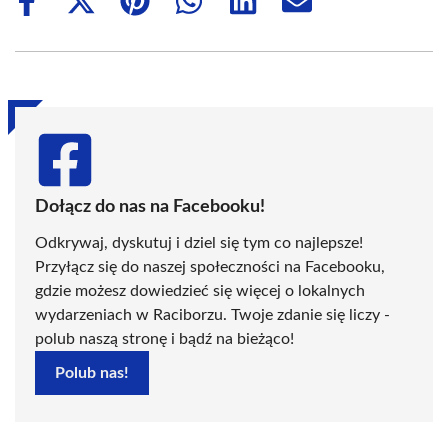
Share
Share
Share
Share
Share
Share
on
on
on
on
on
on
Facebook
X
Pinterest
WhatsApp
LinkedIn
Email
(Twitter)
Dołącz do nas na Facebooku!
Odkrywaj, dyskutuj i dziel się tym co najlepsze!
Przyłącz się do naszej społeczności na Facebooku,
gdzie możesz dowiedzieć się więcej o lokalnych
wydarzeniach w Raciborzu. Twoje zdanie się liczy -
polub naszą stronę i bądź na bieżąco!
Polub nas!