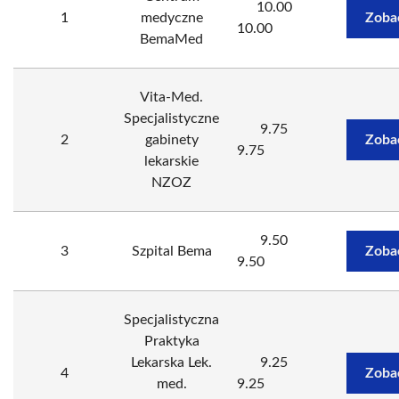
10.00
1
medyczne
Zoba
10.00
BemaMed
Vita-Med.
Specjalistyczne
9.75
2
gabinety
Zoba
9.75
lekarskie
NZOZ
9.50
3
Szpital Bema
Zoba
9.50
Specjalistyczna
Praktyka
Lekarska Lek.
9.25
4
Zoba
med.
9.25