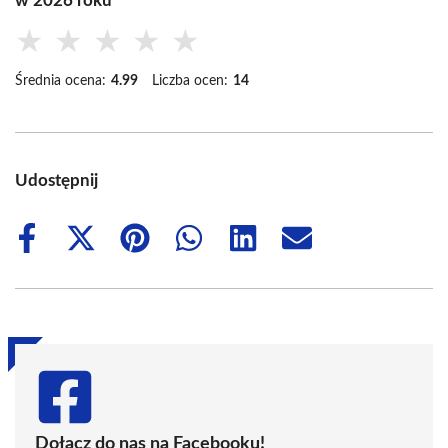
w 2026 roku
★
★
★
★
★
Średnia ocena:
4.99
Liczba ocen:
14
Udostępnij
Share
Share
Share
Share
Share
Share
on
on
on
on
on
on
Facebook
X
Pinterest
WhatsApp
LinkedIn
Email
(Twitter)
Dołącz do nas na Facebooku!