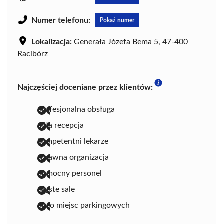
Numer telefonu:
Pokaż numer
Lokalizacja:
Generała Józefa Bema 5, 47-400
Racibórz
Najczęściej doceniane przez klientów:
profesjonalna obsługa
miła recepcja
kompetentni lekarze
sprawna organizacja
pomocny personel
czyste sale
dużo miejsc parkingowych