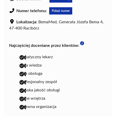
Numer telefonu:
Pokaż numer
Lokalizacja:
BemaMed, Generała Józefa Bema 4,
47-400 Racibórz
Najczęściej doceniane przez klientów:
empatyczny lekarz
duża wiedza
miła obsługa
profesjonalny zespół
wysoka jakość obsługi
ładne wnętrza
sprawna organizacja