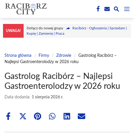
Przejdź
M
do
treści
Dołącz do nowej grupy
Racibórz - Ogłoszenia | Sprzedam |
UWAGA!
Kupię | Zamienię | Praca
Strona główna
/
Firmy
/
Zdrowie
/
Gastrolog Racibórz –
Najlepsi Gastroenterolodzy w 2026 roku
Gastrolog Racibórz – Najlepsi
Gastroenterolodzy w 2026 roku
Data dodania:
1 sierpnia 2026 r.
Share
Share
Share
Share
Share
Share
on
on
on
on
on
on
Facebook
X
Pinterest
WhatsApp
LinkedIn
Email
(Twitter)