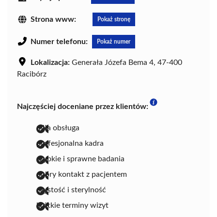
Strona www:
Pokaż stronę
Numer telefonu:
Pokaż numer
Lokalizacja:
Generała Józefa Bema 4, 47-400
Racibórz
Najczęściej doceniane przez klientów:
miła obsługa
profesjonalna kadra
szybkie i sprawne badania
dobry kontakt z pacjentem
czystość i sterylność
krótkie terminy wizyt