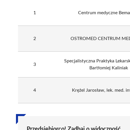
1
Centrum medyczne Bem
2
OSTROMED CENTRUM ME
Specjalistyczna Praktyka Lekars
3
Bartłomiej Kaliniak
4
Krężel Jarosław, lek. med. in
Przedsiębiorco! Zadbaj o widoczność