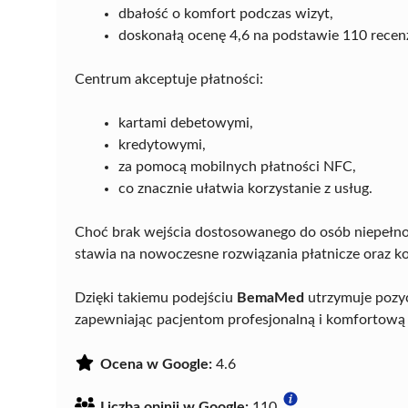
dbałość o komfort podczas wizyt,
doskonałą ocenę 4,6 na podstawie 110 recenz
Centrum akceptuje płatności:
kartami debetowymi,
kredytowymi,
za pomocą mobilnych płatności NFC,
co znacznie ułatwia korzystanie z usług.
Choć brak wejścia dostosowanego do osób niepełn
stawia na nowoczesne rozwiązania płatnicze oraz k
Dzięki takiemu podejściu
BemaMed
utrzymuje pozyc
zapewniając pacjentom profesjonalną i komfortową
Ocena w Google:
4.6
Liczba opinii w Google:
110