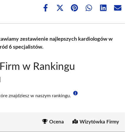
Share
Share
Share
Share
Share
Share
on
on
on
on
on
on
Facebook
X
Pinterest
WhatsApp
LinkedIn
Email
(Twitter)
stawiamy zestawienie najlepszych kardiologów w
ód 6 specjalistów.
 Firm w Rankingu
u
które znajdziesz w naszym rankingu.
Ocena
Wizytówka Firmy