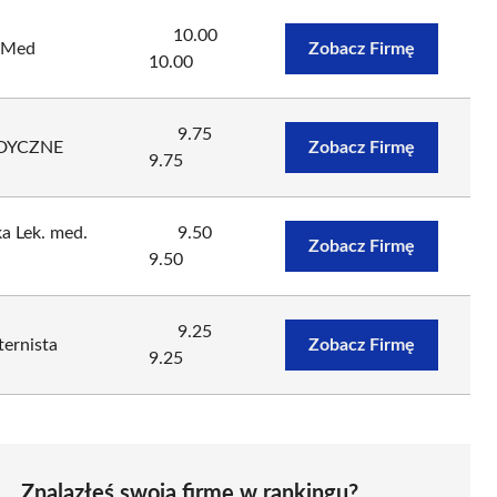
10.00
aMed
Zobacz Firmę
10.00
9.75
DYCZNE
Zobacz Firmę
9.75
ka Lek. med.
9.50
Zobacz Firmę
9.50
9.25
ternista
Zobacz Firmę
9.25
Znalazłeś swoją firmę w rankingu?