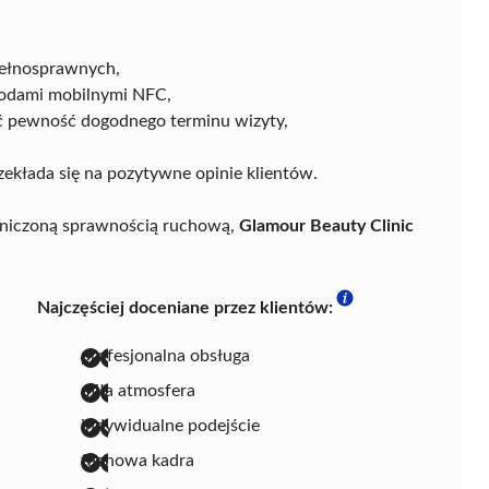
pełnosprawnych,
etodami mobilnymi NFC,
eć pewność dogodnego terminu wizyty,
zekłada się na pozytywne opinie klientów.
aniczoną sprawnością ruchową,
Glamour Beauty Clinic
Najczęściej doceniane przez klientów:
profesjonalna obsługa
miła atmosfera
indywidualne podejście
fachowa kadra