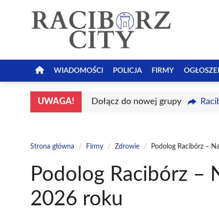
Przejdź
do
treści
WIADOMOŚCI
POLICJA
FIRMY
OGŁOSZE
UWAGA!
Dołącz do nowej grupy
Raci
Strona główna
/
Firmy
/
Zdrowie
/
Podolog Racibórz – Naj
Podolog Racibórz – N
2026 roku