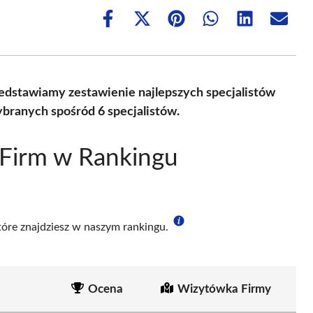
Share
Share
Share
Share
Share
Share
on
on
on
on
on
on
Facebook
X
Pinterest
WhatsApp
LinkedIn
Email
(Twitter)
zedstawiamy zestawienie najlepszych specjalistów
branych spośród 6 specjalistów.
 Firm w Rankingu
które znajdziesz w naszym rankingu.
Ocena
Wizytówka Firmy