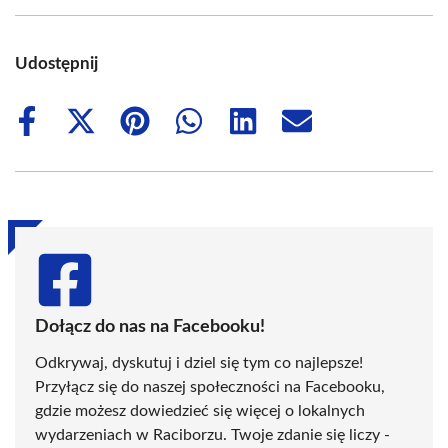
Udostępnij
Share
Share
Share
Share
Share
Share
on
on
on
on
on
on
Facebook
X
Pinterest
WhatsApp
LinkedIn
Email
(Twitter)
Dołącz do nas na Facebooku!
Odkrywaj, dyskutuj i dziel się tym co najlepsze!
Przyłącz się do naszej społeczności na Facebooku,
gdzie możesz dowiedzieć się więcej o lokalnych
wydarzeniach w Raciborzu. Twoje zdanie się liczy -