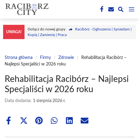
Przejdź
M
do
treści
Dołącz do nowej grupy
Racibórz - Ogłoszenia | Sprzedam |
UWAGA!
Kupię | Zamienię | Praca
Strona główna
/
Firmy
/
Zdrowie
/
Rehabilitacja Racibórz –
Najlepsi Specjaliści w 2026 roku
Rehabilitacja Racibórz – Najlepsi
Specjaliści w 2026 roku
Data dodania:
1 sierpnia 2026 r.
Share
Share
Share
Share
Share
Share
on
on
on
on
on
on
Facebook
X
Pinterest
WhatsApp
LinkedIn
Email
(Twitter)