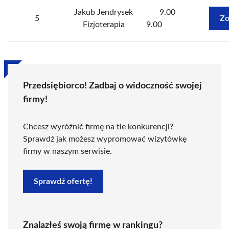
Jakub Jendrysek
9.00
5
Zo
Fizjoterapia
9.00
Przedsiębiorco! Zadbaj o widoczność swojej
firmy!
Chcesz wyróżnić firmę na tle konkurencji?
Sprawdź jak możesz wypromować wizytówkę
firmy w naszym serwisie.
Sprawdź ofertę!
Znalazłeś swoją firmę w rankingu?