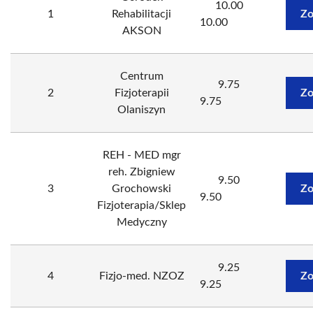
10.00
1
Rehabilitacji
Zo
10.00
AKSON
Centrum
9.75
2
Fizjoterapii
Zo
9.75
Olaniszyn
REH - MED mgr
reh. Zbigniew
9.50
3
Grochowski
Zo
9.50
Fizjoterapia/Sklep
Medyczny
9.25
4
Fizjo-med. NZOZ
Zo
9.25